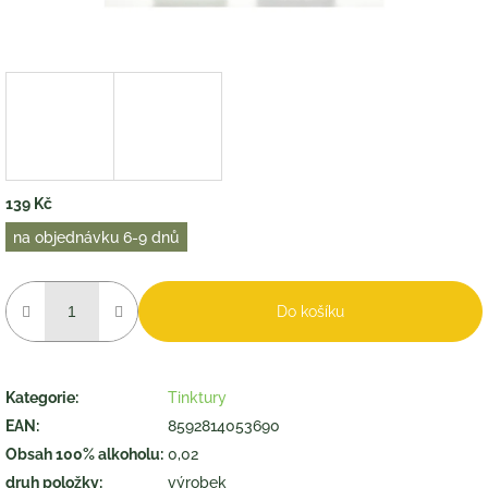
139 Kč
Měrná
na objednávku 6-9 dnů
cena:
Do košíku
Kategorie
:
Tinktury
EAN
:
8592814053690
Obsah 100% alkoholu
:
0,02
druh položky
:
výrobek