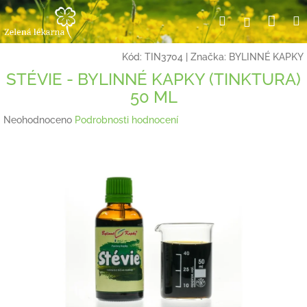
Přejít
Nák
Hledat
Přihlášení
na
obsah
koší
Kód:
TIN3704
|
Značka:
BYLINNÉ KAPKY
STÉVIE - BYLINNÉ KAPKY (TINKTURA)
50 ML
Průměrné
Neohodnoceno
Podrobnosti hodnocení
hodnocení
produktu
je
0,0
z
5
hvězdiček.