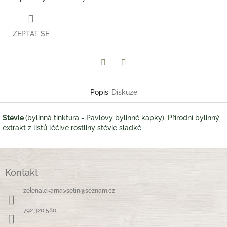
ZEPTAT SE
Twitter
Facebook
Popis
Diskuze
Stévie
(bylinná tinktura - Pavlovy bylinné kapky). Přírodní bylinný
extrakt z listů léčivé rostliny stévie sladké.
Z
á
Kontakt
p
a
zelenalekarna.vsetin
@
seznam.cz
t
í
792 320 580