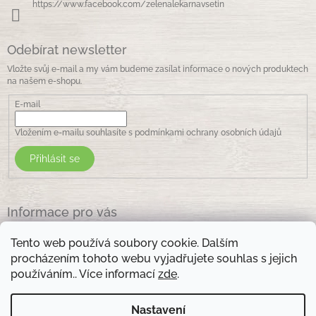
https://www.facebook.com/zelenalekarnavsetin
Odebírat newsletter
Vložte svůj e-mail a my vám budeme zasílat informace o nových produktech
na našem e-shopu.
E-mail
Vložením e-mailu souhlasíte s
podmínkami ochrany osobních údajů
Přihlásit se
Informace pro vás
Jak nakupovat
Tento web používá soubory cookie. Dalším
Obchodní podmínky
procházením tohoto webu vyjadřujete souhlas s jejich
Podmínky ochrany osobních údajů
používáním.. Více informací
zde
.
Kontakty
Nastavení
Otevírací doba prodejny: pondělí - pátek - 8.30 -17.00 , sobota 9.00-11 .00