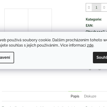
z
5
hvězdiček.
Kategorie
:
EAN
:
Obsah 100% 
druh položky
:
web používá soubory cookie. Dalším procházením tohoto 
jete souhlas s jejich používáním.. Více informací
zde
.
TISK
avení
Souh
Twitter
Face
Popis
Diskuze