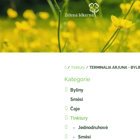
Přejít
na
obsah
Domů
/
Tinktury
/
TERMINALIA ARJUNA - BYLI
P
Kategorie
o
Přeskočit
kategorie
s
Byliny
t
Směsi
r
a
Čaje
n
Tinktury
n
í
Jednodruhové
p
Směsi