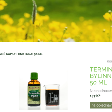
NNÉ KAPKY (TINKTURA) 50 ML
Kó
TERMIN
BYLINN
50 ML
Průměrné
Neohodnoce
hodnocení
147 Kč
produktu
Měrná
na objednáv
je
cena:
0,0