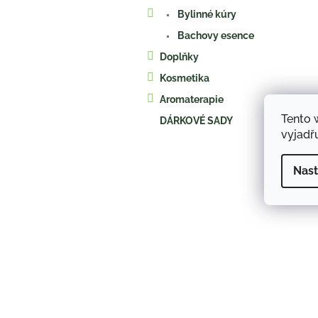
a
Bylinné kúry
n
e
Bachovy esence
l
Doplňky
Kosmetika
Aromaterapie
Tento 
DÁRKOVÉ SADY
vyjadřu
Nast