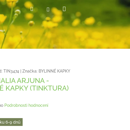
Nákupní
Hledat
Přihlášení
košík
d:
TIN3474
|
Značka:
BYLINNÉ KAPKY
ALIA ARJUNA -
É KAPKY (TINKTURA)
no
Podrobnosti hodnocení
ku 6-9 dnů