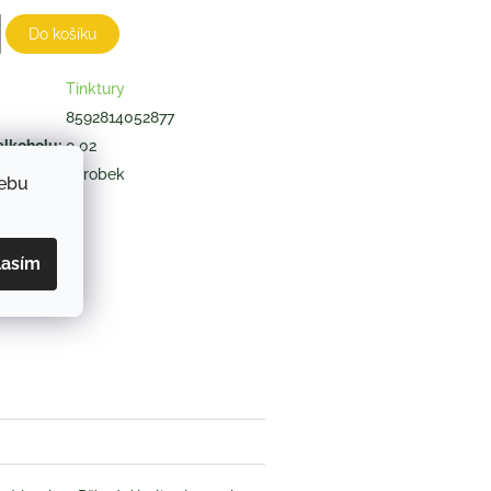
Do košíku
Tinktury
8592814052877
alkoholu
:
0,02
výrobek
webu
ZEPTAT SE
lasím
book