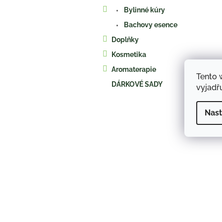
a
Bylinné kúry
n
e
Bachovy esence
l
Doplňky
Kosmetika
Aromaterapie
Tento 
DÁRKOVÉ SADY
vyjadřu
Nast