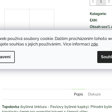
5
hvězdiček.
Kategorie
:
EAN
:
Obsah 100% 
druh položky
:
web používá soubory cookie. Dalším procházením tohoto 
jete souhlas s jejich používáním.. Více informací
zde
.
TISK
avení
Souh
Twitter
Face
Popis
Diskuze
Topolovka
(bylinná tinktura - Pavlovy bylinné kapky). Přírodní bylin
topolovky černé pro normální trávení a činnost střev.