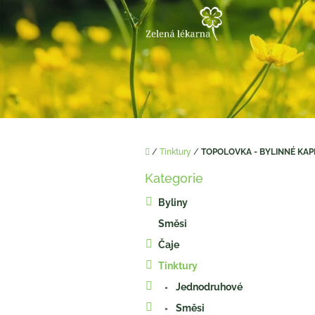
Přejít
na
obsah
Domů
/
Tinktury
/
TOPOLOVKA - BYLINNÉ KAPK
P
Kategorie
o
Přeskočit
kategorie
s
Byliny
t
Směsi
r
a
Čaje
n
Tinktury
n
í
Jednodruhové
p
Směsi