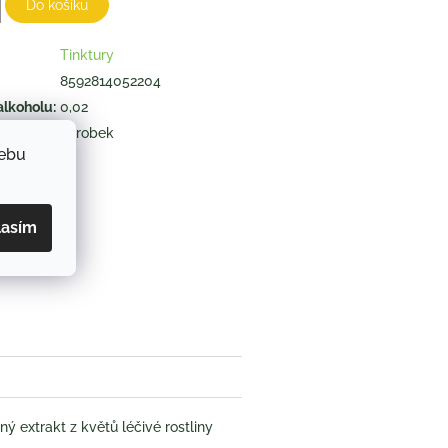
Do košíku
Tinktury
8592814052204
alkoholu
:
0,02
výrobek
webu
ZEPTAT SE
lasím
book
ný extrakt z květů léčivé rostliny