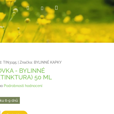
Nákupní
Hledat
Přihlášení
košík
d:
TIN3195
|
Značka:
BYLINNÉ KAPKY
VKA - BYLINNÉ
(TINKTURA) 50 ML
no
Podrobnosti hodnocení
ku 6-9 dnů