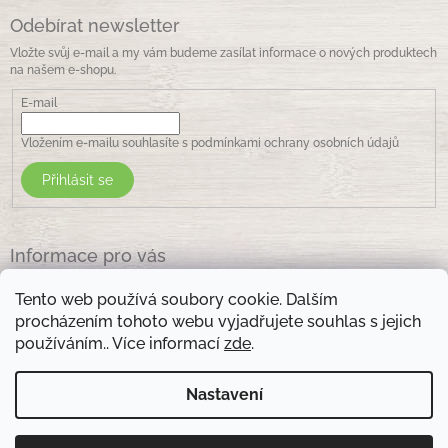
Odebírat newsletter
Vložte svůj e-mail a my vám budeme zasílat informace o nových produktech
na našem e-shopu.
E-mail
Vložením e-mailu souhlasíte s
podmínkami ochrany osobních údajů
Přihlásit se
Informace pro vás
Jak nakupovat
Tento web používá soubory cookie. Dalším
Obchodní podmínky
procházením tohoto webu vyjadřujete souhlas s jejich
Podmínky ochrany osobních údajů
používáním.. Více informací
zde
.
Kontakty
Nastavení
Otevírací doba prodejny: pondělí - pátek - 8.30 -17.00 , sobota 9.00-11 .00