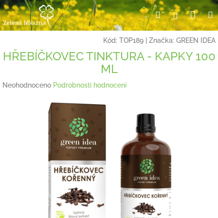
Přejít
Nák
Hledat
Přihlášení
na
obsah
koší
Kód:
TOP189
|
Značka:
GREEN IDEA
HŘEBÍČKOVEC TINKTURA - KAPKY 100
ML
Průměrné
Neohodnoceno
Podrobnosti hodnocení
hodnocení
produktu
je
0,0
z
5
hvězdiček.