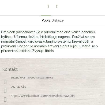
Twitter
Facebook
Popis
Diskuze
Hřebíček (Klinčekovec) je v přírodní medicíně velice ceněnou
bylinou. Účinnou složkou hřebíčku je eugenol. Používá se pro
normální činnost kardiovaskulárního systému, krevní oběh a
prokrvení. Podporuje normální trávení a chuť k jídlu. Jedná se o
přírodní antioxidant. Zvyšuje libido.
Z
á
Kontakt
p
a
zelenalekarna.vsetin
@
seznam.cz
t
í
792 320 580
https://www.facebook.com/zelenalekarnavsetin