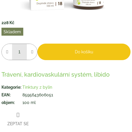
228 Kč
Měrná
Skladem
cena:
Do košíku
Trávení, kardiovaskulární systém, libido
Kategorie
:
Tinktury z bylin
EAN
:
8595643606051
objem
:
100 ml
ZEPTAT SE