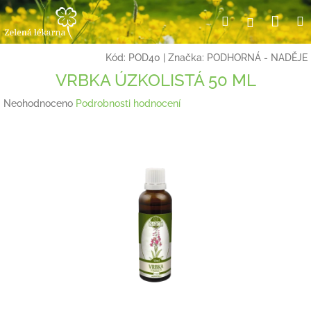
Přejít
Nák
Hledat
Přihlášení
na
obsah
koší
Kód:
POD40
|
Značka:
PODHORNÁ - NADĚJE
VRBKA ÚZKOLISTÁ 50 ML
Průměrné
Neohodnoceno
Podrobnosti hodnocení
hodnocení
produktu
je
0,0
z
5
hvězdiček.