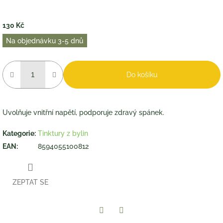
130 Kč
Měrná
Na objednávku 3-5 dnů
cena:
Do košíku
Uvolňuje vnitřní napětí, podporuje zdravý spánek.
Kategorie
:
Tinktury z bylin
EAN
:
8594055100812
ZEPTAT SE