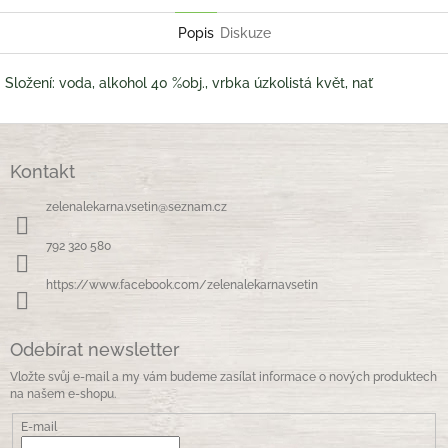
Twitter
Facebook
Popis
Diskuze
Složení: voda, alkohol 40 %obj., vrbka úzkolistá květ, nať
Z
á
Kontakt
p
a
zelenalekarna.vsetin
@
seznam.cz
t
í
792 320 580
https://www.facebook.com/zelenalekarnavsetin
Odebírat newsletter
Vložte svůj e-mail a my vám budeme zasílat informace o nových produktech
na našem e-shopu.
E-mail