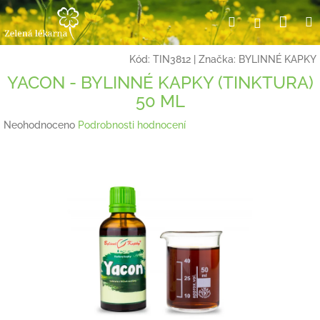
Přejít
Nák
Hledat
Přihlášení
na
obsah
koší
Kód:
TIN3812
|
Značka:
BYLINNÉ KAPKY
YACON - BYLINNÉ KAPKY (TINKTURA)
50 ML
Průměrné
Neohodnoceno
Podrobnosti hodnocení
hodnocení
produktu
je
0,0
z
5
hvězdiček.