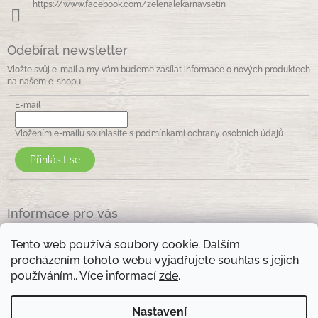
https://www.facebook.com/zelenalekarnavsetin
Odebírat newsletter
Vložte svůj e-mail a my vám budeme zasílat informace o nových produktech
na našem e-shopu.
E-mail
Vložením e-mailu souhlasíte s
podmínkami ochrany osobních údajů
Přihlásit se
Informace pro vás
Jak nakupovat
Tento web používá soubory cookie. Dalším
Obchodní podmínky
procházením tohoto webu vyjadřujete souhlas s jejich
Podmínky ochrany osobních údajů
používáním.. Více informací
zde
.
Kontakty
Nastavení
Otevírací doba prodejny: pondělí - pátek - 8.30 -17.00 , sobota 9.00-11 .00