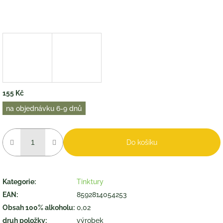
155 Kč
Měrná
na objednávku 6-9 dnů
cena:
Do košíku
Kategorie
:
Tinktury
EAN
:
8592814054253
Obsah 100% alkoholu
:
0,02
druh položky
:
výrobek