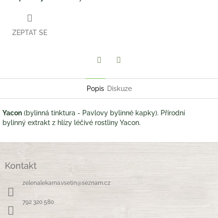
ZEPTAT SE
Twitter
Facebook
Popis
Diskuze
Yacon
(bylinná tinktura - Pavlovy bylinné kapky). Přírodní
bylinný extrakt z hlízy léčivé rostliny Yacon.
Z
á
Kontakt
p
a
zelenalekarna.vsetin
@
seznam.cz
t
í
792 320 580