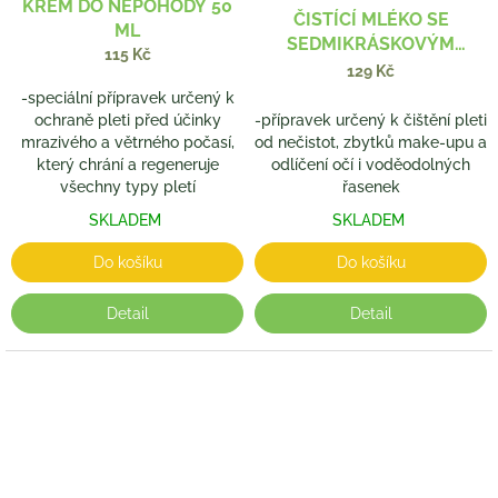
KRÉM DO NEPOHODY 50
ČISTÍCÍ MLÉKO SE
ML
SEDMIKRÁSKOVÝM
115 Kč
TONICEM 200 ML
129 Kč
-speciální přípravek určený k
ochraně pleti před účinky
-přípravek určený k čištění pleti
mrazivého a větrného počasí,
od nečistot, zbytků make-upu a
který chrání a regeneruje
odlíčení očí i voděodolných
všechny typy pletí
řasenek
SKLADEM
SKLADEM
Do košíku
Do košíku
Detail
Detail