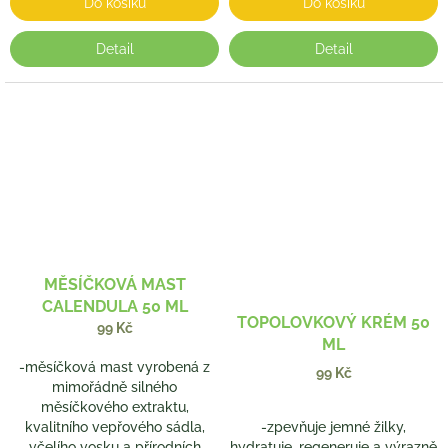
Do košíku
Do košíku
Detail
Detail
MĚSÍČKOVÁ MAST
CALENDULA 50 ML
TOPOLOVKOVÝ KRÉM 50
99 Kč
ML
-měsíčková mast vyrobená z
99 Kč
mimořádně silného
měsíčkového extraktu,
kvalitního vepřového sádla,
-zpevňuje jemné žilky,
včelího vosku a přírodních
hydratuje, regeneruje a výrazně