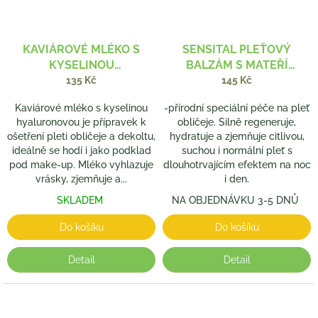
KAVIÁROVÉ MLÉKO S
SENSITAL PLEŤOVÝ
KYSELINOU
BALZÁM S MATEŘÍ
HYALURONOVOU 200 ML
KAŠIČKOU 50 ML
135 Kč
145 Kč
Kaviárové mléko s kyselinou
-přírodní speciální péče na pleť
hyaluronovou je přípravek k
obličeje. Silně regeneruje,
ošetření pleti obličeje a dekoltu,
hydratuje a zjemňuje citlivou,
ideálně se hodí i jako podklad
suchou i normální pleť s
pod make-up. Mléko vyhlazuje
dlouhotrvajícím efektem na noc
vrásky, zjemňuje a...
i den.
SKLADEM
NA OBJEDNÁVKU 3-5 DNŮ
Do košíku
Do košíku
Detail
Detail