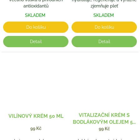
antioxidantů
zjemňuje pleť
SKLADEM
SKLADEM
Do košíku
Do košíku
Detail
Detail
VITALIZAČNÍ KRÉM S
VILÍNOVÝ KRÉM 50 ML
BODLÁKOVÝM OLEJEM 50
99 Kč
ML
99 Kč