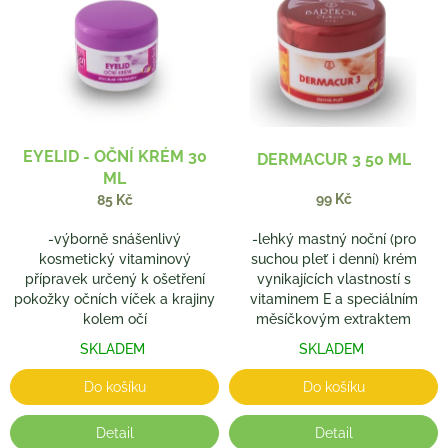
p
o
i
d
s
u
p
k
r
t
o
ů
d
EYELID - OČNÍ KRÉM 30
DERMACUR 3 50 ML
u
ML
k
99 Kč
85 Kč
t
ů
-výborně snášenlivý
-lehký mastný noční (pro
kosmetický vitaminový
suchou pleť i denní) krém
přípravek určený k ošetření
vynikajících vlastností s
pokožky očních víček a krajiny
vitaminem E a speciálním
kolem očí
měsíčkovým extraktem
SKLADEM
SKLADEM
Do košíku
Do košíku
Detail
Detail