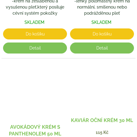
-krém na zeslabenou a
-lehký polomastný krém na
vysušenou pleť,který posiluje
normální, smíšenou nebo
cévní systém pokožky
podrážděnou pleť
SKLADEM
SKLADEM
Do košíku
Do košíku
Detail
Detail
KAVIÁR OČNÍ KRÉM 30 ML
AVOKÁDOVÝ KRÉM S
115 Kč
PANTHENOLEM 50 ML