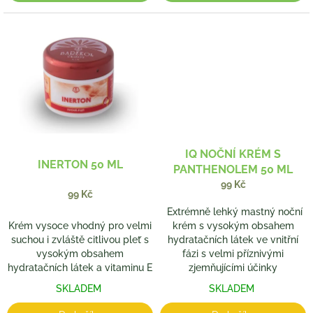
IQ NOČNÍ KRÉM S
INERTON 50 ML
PANTHENOLEM 50 ML
99 Kč
99 Kč
Extrémně lehký mastný noční
Krém vysoce vhodný pro velmi
krém s vysokým obsahem
suchou i zvláště citlivou pleť s
hydratačních látek ve vnitřní
vysokým obsahem
fázi s velmi příznivými
hydratačních látek a vitaminu E
zjemňujícími účinky
SKLADEM
SKLADEM