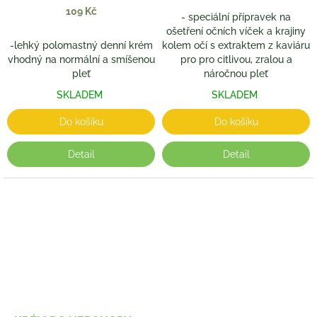
109 Kč
- speciální přípravek na
ošetření očních víček a krajiny
-lehký polomastný denní krém
kolem očí s extraktem z kaviáru
vhodný na normální a smíšenou
pro pro citlivou, zralou a
pleť
náročnou pleť
SKLADEM
SKLADEM
Do košíku
Do košíku
Detail
Detail