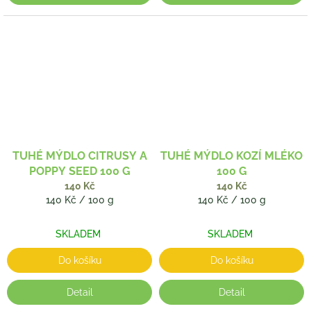
TUHÉ MÝDLO CITRUSY A
TUHÉ MÝDLO KOZÍ MLÉKO
POPPY SEED 100 G
100 G
140 Kč
140 Kč
Měrná
Měrná
140 Kč / 100 g
140 Kč / 100 g
cena:
cena:
SKLADEM
SKLADEM
Do košíku
Do košíku
Detail
Detail