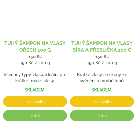
TUHÝ ŠAMPON NA VLASY
TUHÝ ŠAMPON NA VLASY
OŘECH 100 G
SÍRA A PŘESLIČKA 100 G
150 Kč
150 Kč
Měrná
Měrná
150 Kč / 100 g
150 Kč / 100 g
cena:
cena:
Všechny typy vlasů, ideální pro
Krátké vlasy se skony ke
krátké tmavé vlasy.
svědění a tvorbě lupů.
SKLADEM
SKLADEM
Do košíku
Do košíku
Detail
Detail