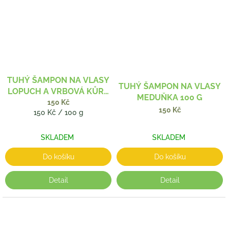
TUHÝ ŠAMPON NA VLASY
TUHÝ ŠAMPON NA VLASY
LOPUCH A VRBOVÁ KŮRA
MEDUŇKA 100 G
100 G
150 Kč
150 Kč
Měrná
150 Kč / 100 g
cena:
SKLADEM
SKLADEM
Do košíku
Do košíku
Detail
Detail