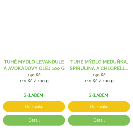
TUHÉ MÝDLO LEVANDULE
TUHÉ MÝDLO MEDUŇKA,
A AVOKÁDOVÝ OLEJ 100 G
SPIRULINA A CHLORELLA
100 G
140 Kč
140 Kč
Měrná
Měrná
140 Kč / 100 g
140 Kč / 100 g
cena:
cena:
SKLADEM
SKLADEM
Do košíku
Do košíku
Detail
Detail