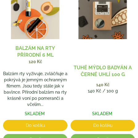
p
o
i
d
s
u
p
k
r
t
o
ů
d
BALZÁM NA RTY
u
PŘÍRODNÍ 6 ML
k
120 Kč
t
TUHÉ MÝDLO BADYÁN A
ů
Balzám rty vyživuje, zvláčňuje a
ČERNÉ UHLÍ 100 G
pokrývá je jemným ochranným
140 Kč
filmem. Jsou tedy stále jak v
Měrná
140 Kč / 100 g
bavlnce. Přírodní balzám na rty
cena:
krásně voní po pomeranči a
včelím...
SKLADEM
SKLADEM
Do košíku
Do košíku