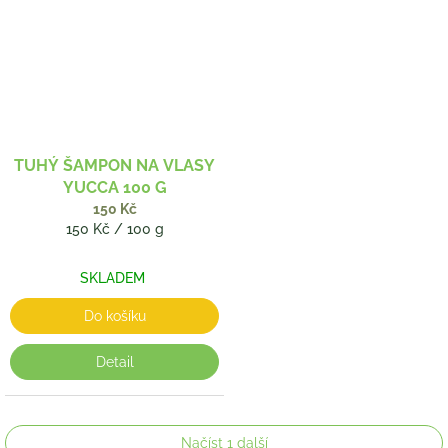
TUHÝ ŠAMPON NA VLASY
YUCCA 100 G
150 Kč
Měrná
150 Kč / 100 g
cena:
SKLADEM
Do košíku
Detail
Načíst 1 další