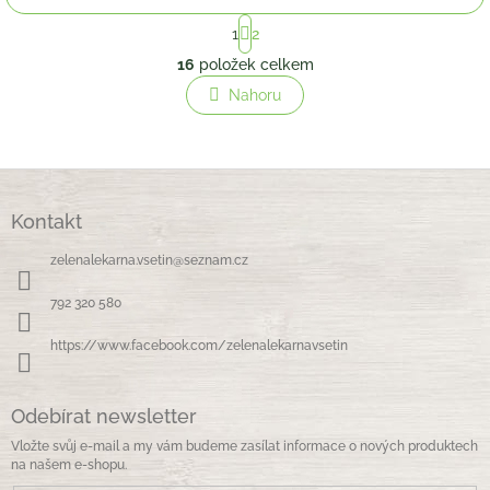
S
1
2
t
O
r
16
položek celkem
v
á
l
Nahoru
n
á
k
o
d
v
a
á
c
Z
n
í
á
í
p
Kontakt
p
r
a
v
zelenalekarna.vsetin
@
seznam.cz
t
k
í
y
792 320 580
v
ý
https://www.facebook.com/zelenalekarnavsetin
p
i
s
Odebírat newsletter
u
Vložte svůj e-mail a my vám budeme zasílat informace o nových produktech
na našem e-shopu.