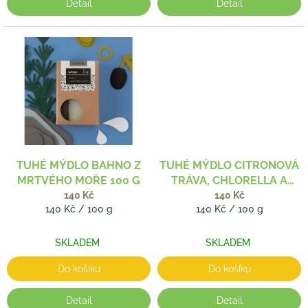
Detail
Detail
TUHÉ MÝDLO BAHNO Z
TUHÉ MÝDLO CITRONOVÁ
MRTVÉHO MOŘE 100 G
TRÁVA, CHLORELLA A
SPIRULINA 100 G
140 Kč
140 Kč
Měrná
Měrná
140 Kč / 100 g
140 Kč / 100 g
cena:
cena:
SKLADEM
SKLADEM
Do košíku
Do košíku
Detail
Detail