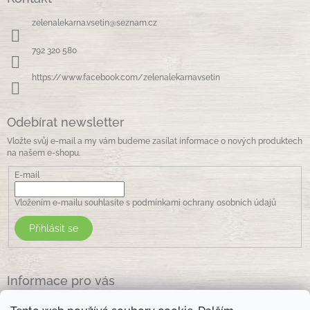
p
c
a
í
zelenalekarna.vsetin
@
seznam.cz
t
p
í
r
792 320 580
v
k
https://www.facebook.com/zelenalekarnavsetin
y
v
ý
Odebírat newsletter
p
i
Vložte svůj e-mail a my vám budeme zasílat informace o nových produktech
s
na našem e-shopu.
u
E-mail
Vložením e-mailu souhlasíte s
podmínkami ochrany osobních údajů
Přihlásit se
Informace pro vás
Jak nakupovat