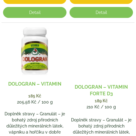
Detail
Detail
DOLOGRAN – VITAMIN
DOLOGRAN – VITAMIN
FORTE D3
185 Kč
189 Kč
Měrná
205,56 Kč / 100 g
Měrná
210 Kč / 100 g
cena:
cena:
Doplněk stravy – Granulát – je
bohatý zdroj přírodních
Doplněk stravy – Granulát – je
důležitých minerálních látek,
bohatý zdroj přírodních
vápníku a hořčíku v dobře
důležitých minerálních látek,