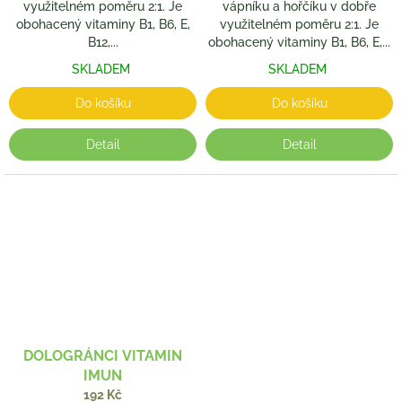
využitelném poměru 2:1. Je
vápníku a hořčíku v dobře
obohacený vitaminy B1, B6, E,
využitelném poměru 2:1. Je
B12,...
obohacený vitaminy B1, B6, E,...
SKLADEM
SKLADEM
Do košíku
Do košíku
Detail
Detail
DOLOGRÁNCI VITAMIN
IMUN
192 Kč