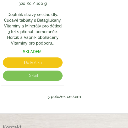
Měrná
320 Kč / 100 g
cena:
Doplněk stravy se sladidly.
Cucavé tablety s Betaglukany,
Vitamíny a Minerály pro dětiod
3 let s příchutí pomeranče.
Hořčík a Vápník obohacený
Vitamíny pro podporu...
SKLADEM
Do košíku
Detail
5
položek celkem
O
v
l
á
Z
d
á
a
Kontakt