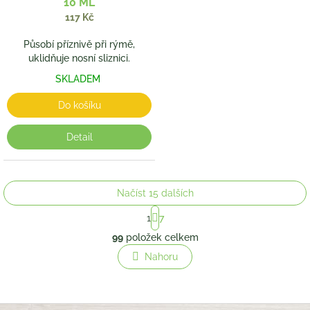
10 ML
117 Kč
Působí příznivě při rýmě,
uklidňuje nosní sliznici.
SKLADEM
Do košíku
Detail
Načíst 15 dalších
S
1
7
t
O
r
99
položek celkem
v
á
l
Nahoru
n
á
k
o
d
v
a
á
c