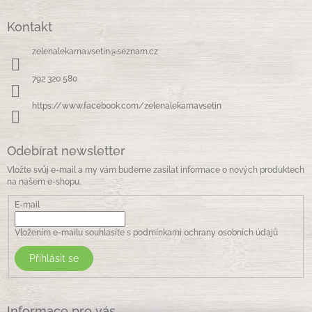
Z
n
í
á
í
p
Kontakt
p
r
a
v
zelenalekarna.vsetin
@
seznam.cz
t
k
í
y
792 320 580
v
ý
https://www.facebook.com/zelenalekarnavsetin
p
i
s
Odebírat newsletter
u
Vložte svůj e-mail a my vám budeme zasílat informace o nových produktech
na našem e-shopu.
E-mail
Vložením e-mailu souhlasíte s
podmínkami ochrany osobních údajů
Přihlásit se
Informace pro vás