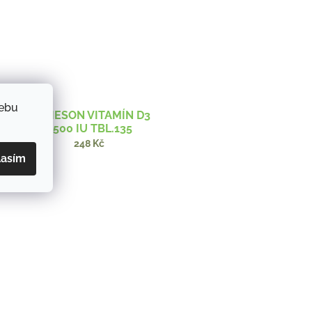
webu
JAMIESON VITAMÍN D3
2500 IU TBL.135
248 Kč
lasím