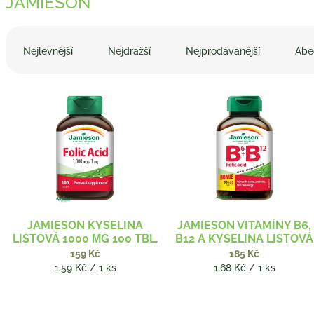
JAMIESON
Ř
a
Nejlevnější
Nejdražší
Nejprodávanější
Abe
z
e
V
n
ý
í
p
p
i
r
s
o
p
d
r
u
o
k
d
t
JAMIESON KYSELINA
JAMIESON VITAMÍNY B6,
u
ů
LISTOVÁ 1000 ΜG 100 TBL.
B12 A KYSELINA LISTOVÁ
k
110 TBL.
159 Kč
185 Kč
t
Měrná
Měrná
1,59 Kč / 1 ks
1,68 Kč / 1 ks
ů
cena:
cena: