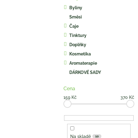
kategorie
s
Byliny
t
Směsi
r
a
Čaje
n
Tinktury
n
í
Doplňky
p
Kosmetika
a
Aromaterapie
n
e
DÁRKOVÉ SADY
l
Cena
159
Kč
370
Kč
Na skladě
10