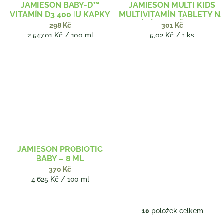
JAMIESON BABY-D™
JAMIESON MULTI KIDS
VITAMÍN D3 400 IU KAPKY
MULTIVITAMÍN TABLETY N
11,7 ML
CUCÁNÍ PRO DĚTI 60 TBL
298 Kč
301 Kč
Měrná
Měrná
2 547,01 Kč / 100 ml
5,02 Kč / 1 ks
cena:
cena:
JAMIESON PROBIOTIC
BABY – 8 ML
370 Kč
Měrná
4 625 Kč / 100 ml
cena:
10
položek celkem
O