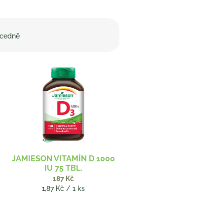
cedně
JAMIESON VITAMÍN D 1000
IU 75 TBL.
187 Kč
Měrná
1,87 Kč / 1 ks
cena: