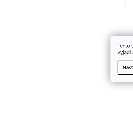
Tento 
vyjadřu
Nast