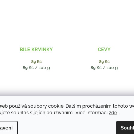
BÍLÉ KRVINKY
CÉVY
89 Kč
89 Kč
Měrná
Měrná
89 Kč / 100 g
89 Kč / 100 g
cena:
cena:
web používá soubory cookie. Dalším procházením tohoto 
jete souhlas s jejich používáním.. Více informací
zde
.
avení
Souh