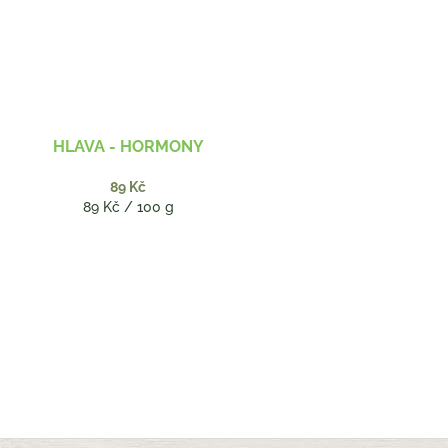
HLAVA - HORMONY
89 Kč
Měrná
89 Kč / 100 g
cena: