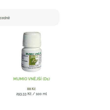
cedně
MUMIO VNĚJŠÍ (D1)
88 Kč
Měrná
293,33 Kč / 100 ml
cena: