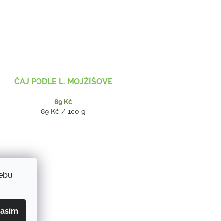
ČAJ PODLE L. MOJŽÍŠOVÉ
89 Kč
Měrná
89 Kč / 100 g
cena:
webu
lasím