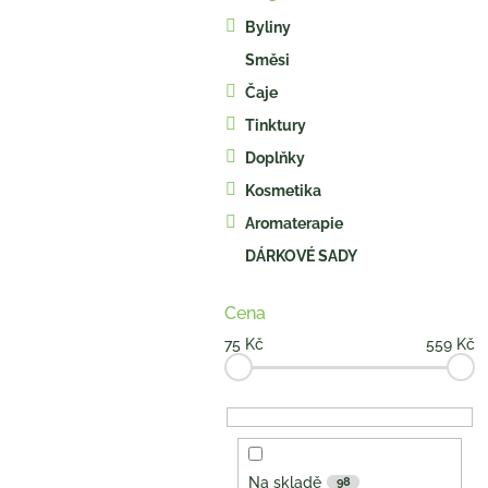
kategorie
s
Byliny
t
Směsi
r
a
Čaje
n
Tinktury
n
í
Doplňky
p
Kosmetika
a
Aromaterapie
n
e
DÁRKOVÉ SADY
l
Cena
75
Kč
559
Kč
Na skladě
98