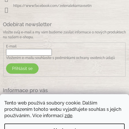
k
https://www.facebook.com/zelenalekarnavsetin
y
v
ý
Odebírat newsletter
p
i
Vložte svůj e-mail a my vám budeme zasílat informace o nových produktech
s
na našem e-shopu.
u
E-mail
Vložením e-mailu souhlasíte s
podmínkami ochrany osobních údajů
Přihlásit se
Informace pro vás
Jak nakupovat
Tento web používá soubory cookie. Dalším
Obchodní podmínky
procházením tohoto webu vyjadřujete souhlas s jejich
Podmínky ochrany osobních údajů
používáním.. Více informací
zde
.
Kontakty