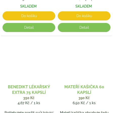
SKLADEM
SKLADEM
Do košíku
Do košíku
Detail
Detail
BENEDIKT LÉKAŘSKÝ
MATEŘÍ KAŠIČKA 60
EXTRA 75 KAPSLÍ
KAPSLÍ
350 Kč
390 Kč
Měrná
Měrná
4,67 Kč / 1 ks
6,50 Kč / 1 ks
cena:
cena:
Potřebujete posílit svůj trávicí
Mateří kašička obsahuje řadu