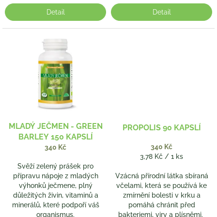
Detail
Detail
MLADÝ JEČMEN - GREEN
PROPOLIS 90 KAPSLÍ
BARLEY 150 KAPSLÍ
340 Kč
340 Kč
Měrná
3,78 Kč / 1 ks
cena:
Svěží zelený prášek pro
přípravu nápoje z mladých
Vzácná přírodní látka sbíraná
výhonků ječmene, plný
včelami, která se používá ke
důležitých živin, vitaminů a
zmírnění bolesti v krku a
minerálů, které podpoří váš
pomáhá chránit před
organismus.
bakteriemi, viry a plísněmi.