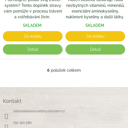
systém? Tento doplněk stravy
nezbytných vitaminů, minerálů,
vám pomůže v procesu trávení
esenciální aminokyseliny,
a vstřebávání živin.
nukleové kyseliny a další látky.
SKLADEM
SKLADEM
Do košíku
Do košíku
Detail
Detail
6
položek celkem
O
v
l
á
Z
d
á
a
Kontakt
p
c
a
í
zelenalekarna.vsetin
@
seznam.cz
t
p
í
r
792 320 580
v