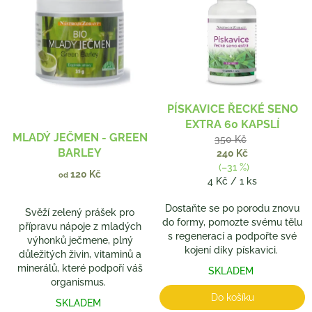
p
o
i
d
s
u
p
k
r
t
o
ů
d
PÍSKAVICE ŘECKÉ SENO
u
EXTRA 60 KAPSLÍ
k
MLADÝ JEČMEN - GREEN
350 Kč
t
BARLEY
240 Kč
ů
(–31 %)
120 Kč
od
Měrná
4 Kč / 1 ks
cena:
Dostaňte se po porodu znovu
Svěží zelený prášek pro
do formy, pomozte svému tělu
přípravu nápoje z mladých
s regenerací a podpořte své
výhonků ječmene, plný
kojení díky pískavici.
důležitých živin, vitaminů a
minerálů, které podpoří váš
SKLADEM
organismus.
Do košíku
SKLADEM