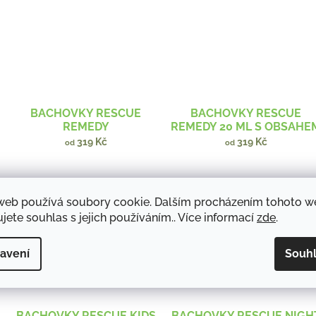
BACHOVKY RESCUE
BACHOVKY RESCUE
REMEDY
REMEDY 20 ML S OBSAHE
ALKOHOLU
319 Kč
319 Kč
od
od
web používá soubory cookie. Dalším procházením tohoto 
jete souhlas s jejich používáním.. Více informací
zde
.
avení
Souh
BACHOVKY RESCUE KIDS
BACHOVKY RESCUE NIGH