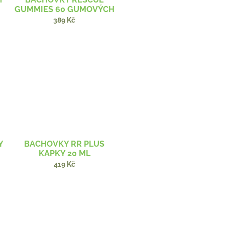
GUMMIES 60 GUMOVÝCH
PASTILEK
389 Kč
Y
BACHOVKY RR PLUS
KAPKY 20 ML
419 Kč