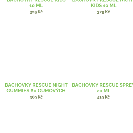
10 ML
KIDS 10 ML
329 Kč
329 Kč
BACHOVKY RESCUE NIGHT
BACHOVKY RESCUE SPRE
GUMMIES 60 GUMOVÝCH
20 ML
PASTILEK
389 Kč
419 Kč