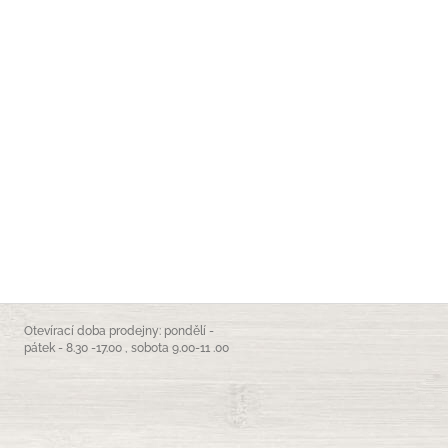
Otevírací doba prodejny: pondělí -
pátek - 8.30 -17.00 , sobota 9.00-11 .00