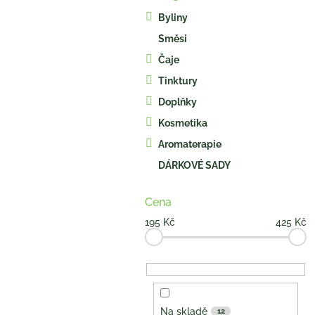
kategorie
s
Byliny
t
Směsi
r
a
Čaje
n
Tinktury
n
í
Doplňky
p
Kosmetika
a
Aromaterapie
n
e
DÁRKOVÉ SADY
l
Cena
195
Kč
425
Kč
Na skladě
12