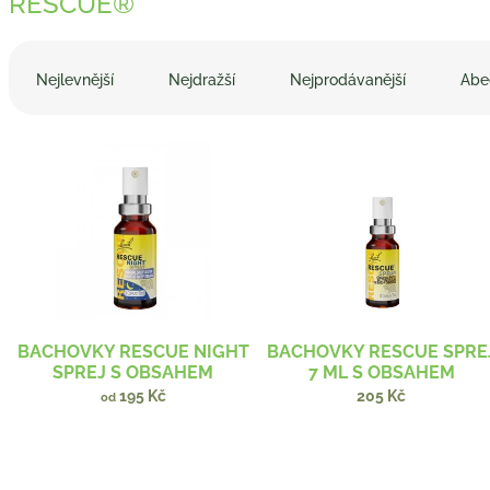
RESCUE®
Ř
a
Nejlevnější
Nejdražší
Nejprodávanější
Abe
z
e
V
n
ý
í
p
p
i
r
s
o
p
d
r
u
o
k
d
t
BACHOVKY RESCUE NIGHT
BACHOVKY RESCUE SPRE
u
ů
SPREJ S OBSAHEM
7 ML S OBSAHEM
k
ALKOHOLU
ALKOHOLU
195 Kč
205 Kč
od
t
ů