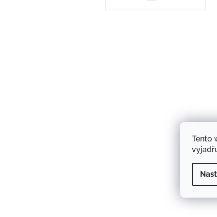
Tento 
vyjadřu
Nast