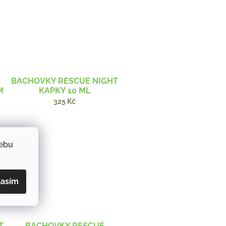
BACHOVKY RESCUE NIGHT
M
KAPKY 10 ML
325 Kč
webu
lasím
T
BACHOVKY RESCUE