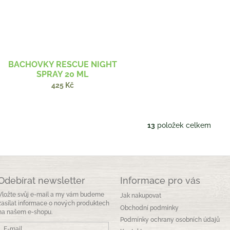
BACHOVKY RESCUE NIGHT
SPRAY 20 ML
425 Kč
13
položek celkem
O
v
l
á
d
a
Odebírat newsletter
Informace pro vás
c
Vložte svůj e-mail a my vám budeme
Jak nakupovat
í
zasílat informace o nových produktech
p
Obchodní podmínky
na našem e-shopu.
r
Podmínky ochrany osobních údajů
v
E-mail