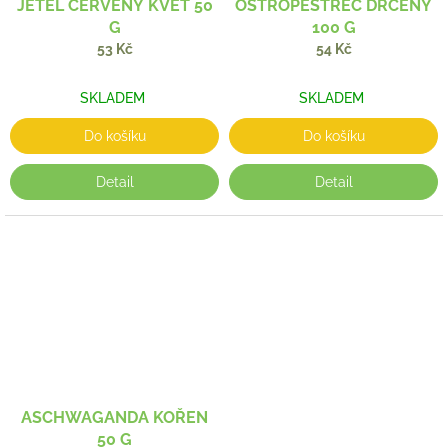
JETEL ČERVENÝ KVĚT 50
OSTROPESTŘEC DRCENÝ
G
100 G
53 Kč
54 Kč
SKLADEM
SKLADEM
Do košíku
Do košíku
Detail
Detail
ASCHWAGANDA KOŘEN
50 G