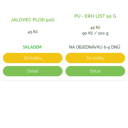
PU - ERH LIST 50 G
JALOVEC PLOD 50G
45 Kč
45 Kč
Měrná
90 Kč / 100 g
cena:
SKLADEM
NA OBJEDNÁVKU 6-9 DNŮ
Do košíku
Do košíku
Detail
Detail