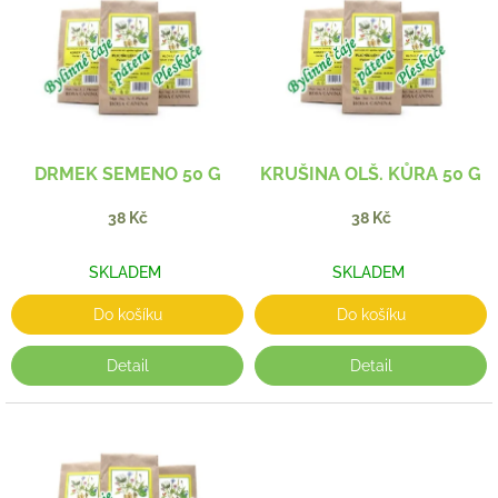
p
o
i
d
s
u
p
k
r
t
o
ů
d
DRMEK SEMENO 50 G
KRUŠINA OLŠ. KŮRA 50 G
u
k
38 Kč
38 Kč
t
ů
SKLADEM
SKLADEM
Do košíku
Do košíku
Detail
Detail