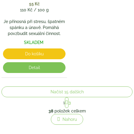
55 Kč
Měrná
110 Kč / 100 g
cena:
Je přínosná při stresu, špatném
spánku a únavě. Pomáhá
povzbudit sexuální činnost.
SKLADEM
Do košíku
Detail
Načíst 15 dalších
S
1
3
t
O
r
38
položek celkem
v
á
l
Nahoru
n
á
k
o
d