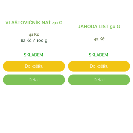
VLAŠTOVIČNÍK NAŤ 40 G
JAHODA LIST 50 G
41 Kč
42 Kč
Měrná
82 Kč / 100 g
cena:
SKLADEM
SKLADEM
Do košíku
Do košíku
Detail
Detail