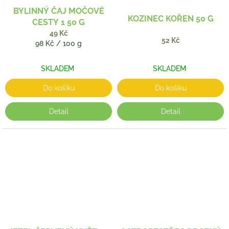
BYLINNÝ ČAJ MOČOVÉ
KOZINEC KOŘEN 50 G
CESTY 1 50 G
49 Kč
52 Kč
Měrná
98 Kč / 100 g
cena:
SKLADEM
SKLADEM
Do košíku
Do košíku
Detail
Detail