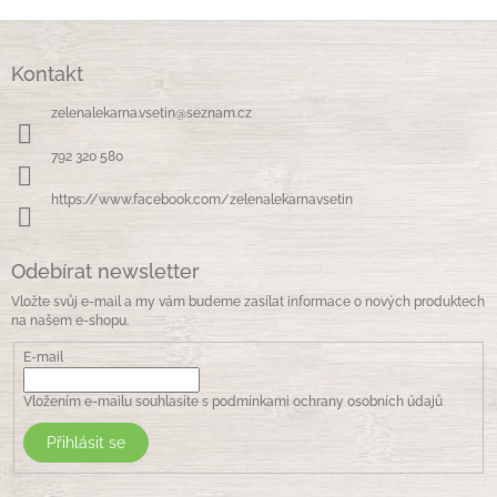
v
a
á
c
Z
n
í
á
í
p
Kontakt
p
r
a
v
zelenalekarna.vsetin
@
seznam.cz
t
k
í
y
792 320 580
v
ý
https://www.facebook.com/zelenalekarnavsetin
p
i
s
Odebírat newsletter
u
Vložte svůj e-mail a my vám budeme zasílat informace o nových produktech
na našem e-shopu.
E-mail
Vložením e-mailu souhlasíte s
podmínkami ochrany osobních údajů
Přihlásit se