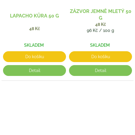
ZÁZVOR JEMNĚ MLETÝ 50
LAPACHO KŮRA 50 G
G
48 Kč
48 Kč
Měrná
96 Kč / 100 g
cena:
SKLADEM
SKLADEM
Do košíku
Do košíku
Detail
Detail