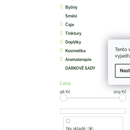
kategorie
s
Byliny
t
Směsi
r
a
Čaje
n
Tinktury
n
í
Doplňky
p
Tento 
Kosmetika
a
vyjadřu
Aromaterapie
n
e
DÁRKOVÉ SADY
Nast
l
Cena
98
Kč
209
Kč
Na skladě
2