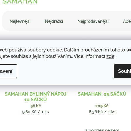
SAMAHAN
Ř
a
Nejlevnější
Nejdražší
Nejprodávanější
Abe
z
e
V
n
ý
í
web používá soubory cookie. Dalším procházením tohoto 
p
p
jete souhlas s jejich používáním.. Více informací
zde
.
i
r
s
o
p
d
avení
Souh
r
u
o
k
d
t
SAMAHAN BYLINNÝ NÁPOJ
SAMAHAN, 25 SÁČKŮ
u
ů
10 SÁČKŮ
k
98 Kč
209 Kč
t
Měrná
Měrná
9,80 Kč / 1 ks
8,36 Kč / 1 ks
ů
cena:
cena:
2
položek celkem