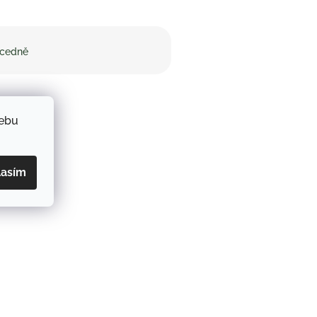
cedně
webu
lasím