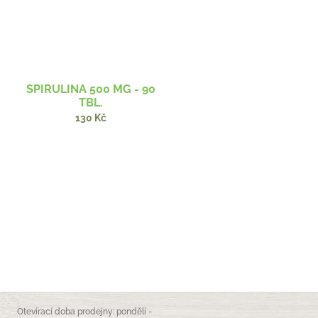
SPIRULINA 500 MG - 90
TBL.
130 Kč
Otevírací doba prodejny: pondělí -