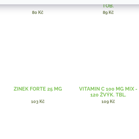
TOB.
80 Kč
89 Kč
ZINEK FORTE 25 MG
VITAMIN C 100 MG MIX -
120 ŽVÝK. TBL.
103 Kč
109 Kč