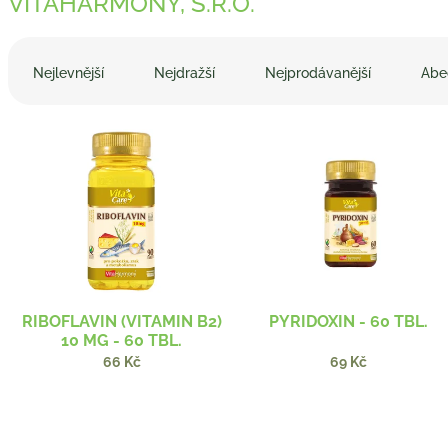
VITAHARMONY, S.R.O.
Ř
a
Nejlevnější
Nejdražší
Nejprodávanější
Abe
z
e
V
n
ý
í
p
p
i
r
s
o
p
d
r
u
o
k
d
t
RIBOFLAVIN (VITAMIN B2)
PYRIDOXIN - 60 TBL.
u
ů
10 MG - 60 TBL.
k
66 Kč
69 Kč
t
ů