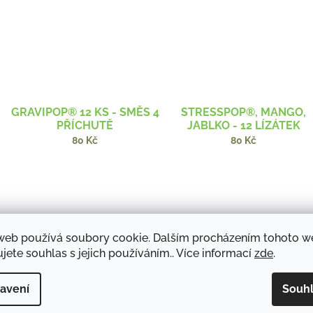
GRAVIPOP® 12 KS - SMĚS 4
STRESSPOP®, MANGO,
PŘÍCHUTĚ
JABLKO - 12 LÍZÁTEK
80 Kč
80 Kč
web používá soubory cookie. Dalším procházením tohoto 
jete souhlas s jejich používáním.. Více informací
zde
.
avení
Souh
VITAPOP® 12 KS
VITAMIN E 100 MG - 60