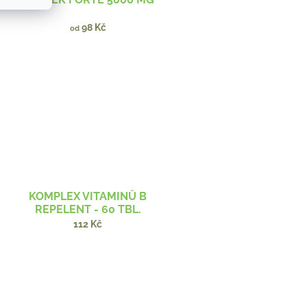
98 Kč
od
KOMPLEX VITAMINŮ B
REPELENT - 60 TBL.
112 Kč