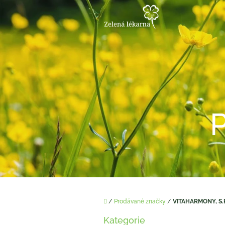
Přejít
na
obsah
Domů
/
Prodávané značky
/
VITAHARMONY, S.
P
Kategorie
o
Přeskočit