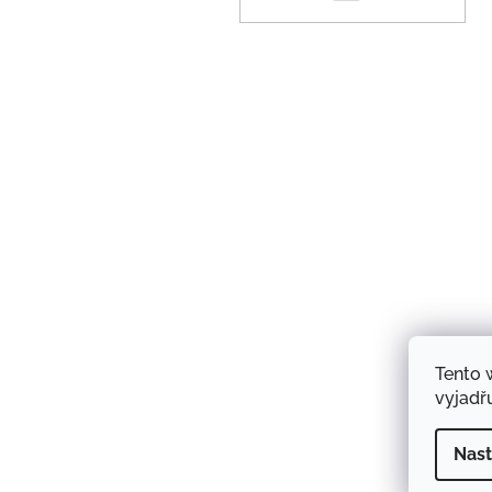
Tento 
vyjadřu
Nast