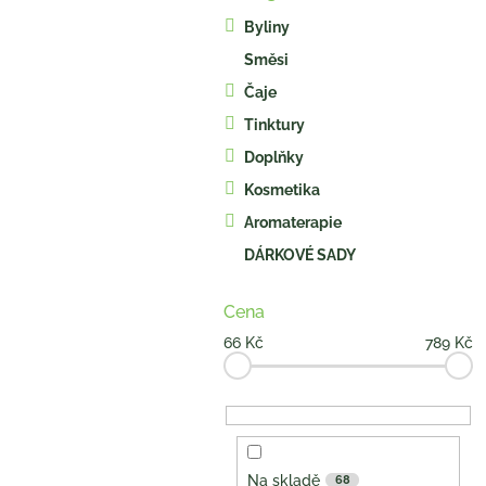
kategorie
s
Byliny
t
Směsi
r
a
Čaje
n
Tinktury
n
í
Doplňky
p
Kosmetika
a
Aromaterapie
n
e
DÁRKOVÉ SADY
l
Cena
66
Kč
789
Kč
Na skladě
68