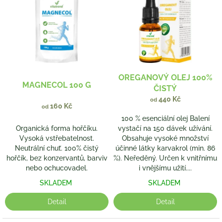
p
o
i
d
s
u
p
k
r
t
o
ů
d
OREGANOVÝ OLEJ 100%
u
MAGNECOL 100 G
ČISTÝ
k
440 Kč
od
t
160 Kč
od
ů
100 % esenciální olej Balení
Organická forma hořčíku.
vystačí na 150 dávek užívání.
Vysoká vstřebatelnost.
Obsahuje vysoké množství
Neutrální chuť. 100% čistý
účinné látky karvakrol (min. 86
hořčík, bez konzervantů, barviv
%). Neředěný. Určen k vnitřnímu
nebo ochucovadel.
i vnějšímu užití....
SKLADEM
SKLADEM
Detail
Detail