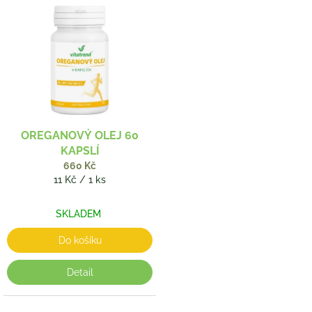
OREGANOVÝ OLEJ 60
KAPSLÍ
660 Kč
Měrná
11 Kč / 1 ks
cena:
SKLADEM
Do košíku
Detail