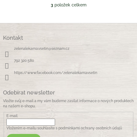
3
položek celkem
O
v
l
á
Z
d
á
a
Kontakt
p
c
a
í
zelenalekarna.vsetin
@
seznam.cz
t
p
í
r
792 320 580
v
k
https://www.facebook.com/zelenalekarnavsetin
y
v
ý
Odebírat newsletter
p
i
Vložte svůj e-mail a my vám budeme zasílat informace o nových produktech
s
na našem e-shopu.
u
E-mail
Vložením e-mailu souhlasíte s
podmínkami ochrany osobních údajů