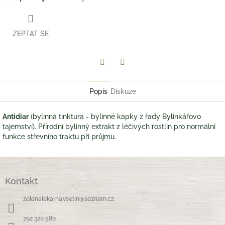
ZEPTAT SE
Twitter
Facebook
Popis
Diskuze
Antidiar
(bylinná tinktura - bylinné kapky z řady Bylinkářovo
tajemství). Přírodní bylinný extrakt z léčivých rostlin pro normální
funkce střevního traktu při průjmu.
Z
á
Kontakt
p
a
zelenalekarna.vsetin
@
seznam.cz
t
í
792 320 580