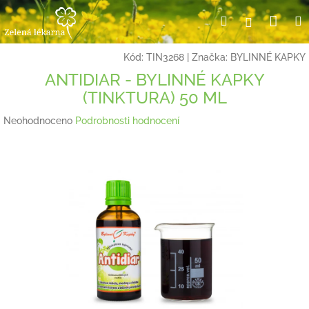
Přejít
Nák
Hledat
Přihlášení
na
obsah
koší
Kód:
TIN3268
|
Značka:
BYLINNÉ KAPKY
ANTIDIAR - BYLINNÉ KAPKY
(TINKTURA) 50 ML
Průměrné
Neohodnoceno
Podrobnosti hodnocení
hodnocení
produktu
je
0,0
z
5
hvězdiček.