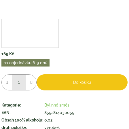
169 Kč
Měrná
na objednávku 6-9 dnů
cena:
Do košíku
Kategorie
:
Bylinné směsi
EAN
:
8592814030059
Obsah 100% alkoholu
:
0,02
druh položky
:
výrobek