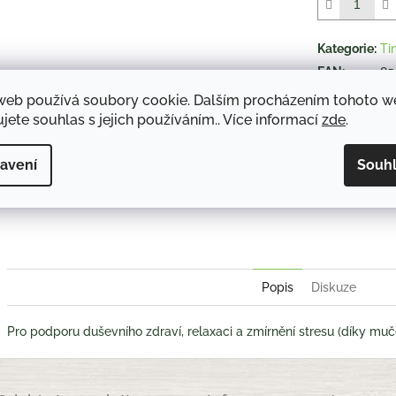
5
hvězdiček.
Kategorie
:
Ti
EAN
:
85
web používá soubory cookie. Dalším procházením tohoto 
jete souhlas s jejich používáním.. Více informací
zde
.
TISK
avení
Souh
Twitter
Face
Popis
Diskuze
Pro podporu duševního zdraví, relaxaci a zmírnění stresu (díky muč