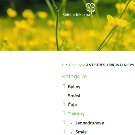
Přejít
na
obsah
Domů
/
Tinktury
/
ANTISTRES, ORIGINÁLNÍ BYL
P
Kategorie
o
Přeskočit
kategorie
s
Byliny
t
Směsi
r
a
Čaje
n
Tinktury
n
í
Jednodruhové
p
Směsi