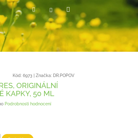
Nákupní
Hledat
Přihlášení
košík
Kód:
6973
|
Značka:
DR.POPOV
RES, ORIGINÁLNÍ
É KAPKY, 50 ML
no
Podrobnosti hodnocení