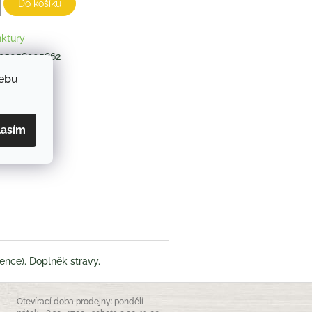
Do košíku
nktury
95058905862
webu
ZEPTAT SE
lasím
book
ence). Doplněk stravy.
Otevírací doba prodejny: pondělí -