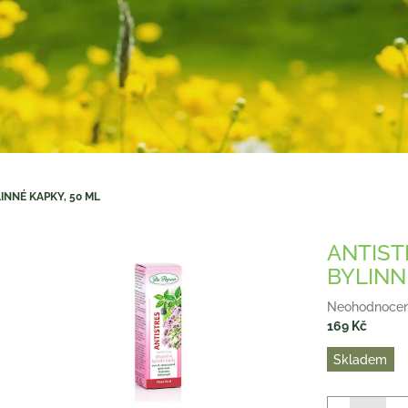
INNÉ KAPKY, 50 ML
ANTIST
BYLINN
Průměrné
Neohodnoce
hodnocení
169 Kč
produktu
Měrná
Skladem
je
cena:
0,0
z