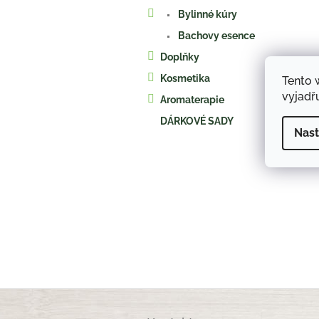
a
Bylinné kúry
n
e
Bachovy esence
l
Doplňky
Kosmetika
Tento 
vyjadřu
Aromaterapie
DÁRKOVÉ SADY
Nast
Z
á