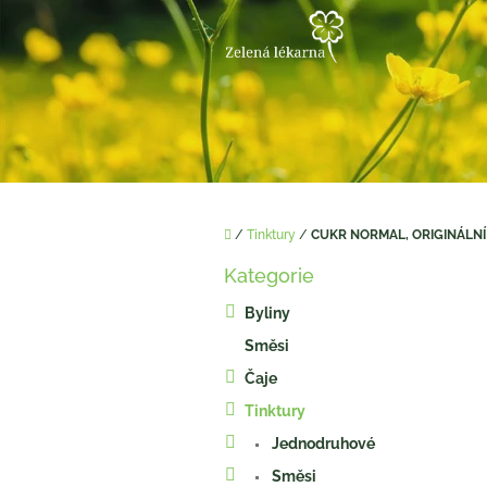
Přejít
na
obsah
Domů
/
Tinktury
/
CUKR NORMAL, ORIGINÁLNÍ 
P
Kategorie
o
Přeskočit
kategorie
s
Byliny
t
Směsi
r
a
Čaje
n
Tinktury
n
í
Jednodruhové
p
Směsi