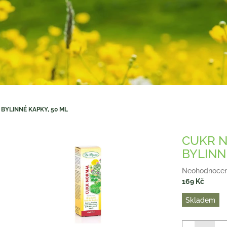
BYLINNÉ KAPKY, 50 ML
CUKR N
BYLINN
Průměrné
Neohodnoce
hodnocení
169 Kč
produktu
Měrná
Skladem
je
cena:
0,0
z