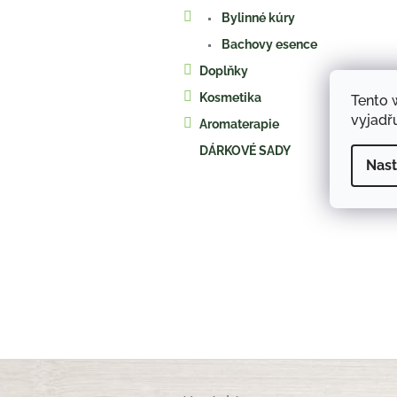
a
Bylinné kúry
n
e
Bachovy esence
l
Doplňky
Kosmetika
Tento 
vyjadřu
Aromaterapie
DÁRKOVÉ SADY
Nast
Z
á