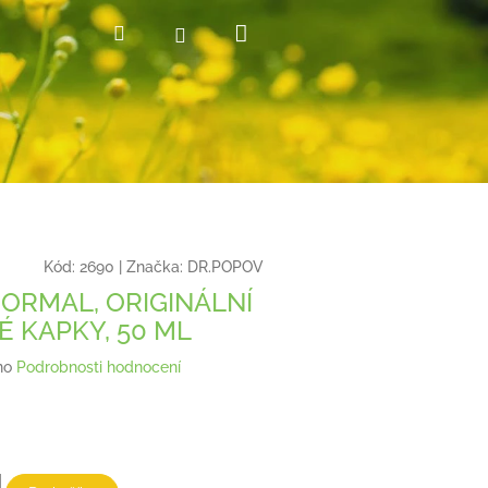
Nákupní
Hledat
Přihlášení
košík
Kód:
2690
|
Značka:
DR.POPOV
ORMAL, ORIGINÁLNÍ
É KAPKY, 50 ML
no
Podrobnosti hodnocení