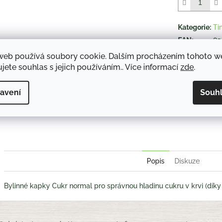
5
hvězdiček.
Kategorie
:
Ti
EAN
:
85
web používá soubory cookie. Dalším procházením tohoto 
jete souhlas s jejich používáním.. Více informací
zde
.
TISK
avení
Souh
Twitter
Face
Popis
Diskuze
Bylinné kapky Cukr normal pro správnou hladinu cukru v krvi (díky