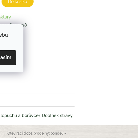
Do košíku
nktury
95058905428
webu
ZEPTAT SE
lasím
book
 lopuchu a borůvce). Doplněk stravy.
Otevírací doba prodejny: pondělí -