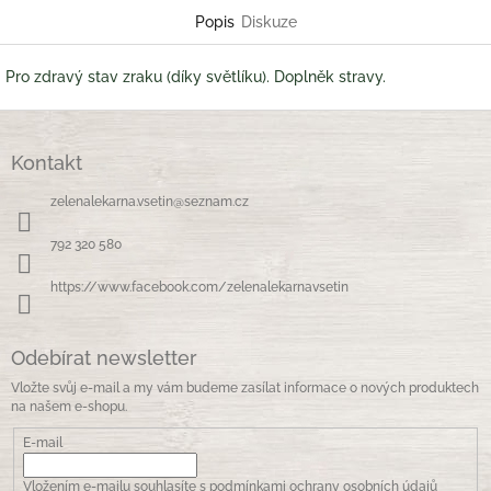
Popis
Diskuze
Pro zdravý stav zraku (díky světlíku). Doplněk stravy.
Z
á
Kontakt
p
a
zelenalekarna.vsetin
@
seznam.cz
t
í
792 320 580
https://www.facebook.com/zelenalekarnavsetin
Odebírat newsletter
Vložte svůj e-mail a my vám budeme zasílat informace o nových produktech
na našem e-shopu.
E-mail
Vložením e-mailu souhlasíte s
podmínkami ochrany osobních údajů