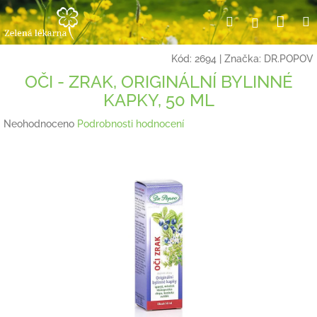
Přejít
Nák
Hledat
Přihlášení
na
obsah
koší
Kód:
2694
|
Značka:
DR.POPOV
OČI - ZRAK, ORIGINÁLNÍ BYLINNÉ
KAPKY, 50 ML
Průměrné
Neohodnoceno
Podrobnosti hodnocení
hodnocení
produktu
je
0,0
z
5
hvězdiček.