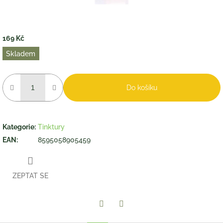
169 Kč
Měrná
Skladem
cena:
Do košíku
Kategorie
:
Tinktury
EAN
:
8595058905459
ZEPTAT SE
Twitter
Facebook