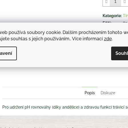
5
hvězdiček.
Kategorie
:
Ti
EAN
:
85
web používá soubory cookie. Dalším procházením tohoto 
jete souhlas s jejich používáním.. Více informací
zde
.
TISK
avení
Souh
Twitter
Face
Popis
Diskuze
Pro udržení pH rovnováhy (díky andělice) a zdravou funkci trávicí s