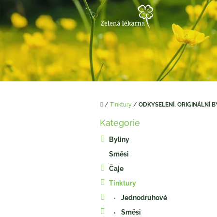
Přejít
na
obsah
Domů
/
Tinktury
/
ODKYSELENÍ, ORIGINÁLNÍ B
P
Kategorie
o
Přeskočit
kategorie
s
Byliny
t
Směsi
r
a
Čaje
n
Tinktury
n
í
Jednodruhové
p
Směsi