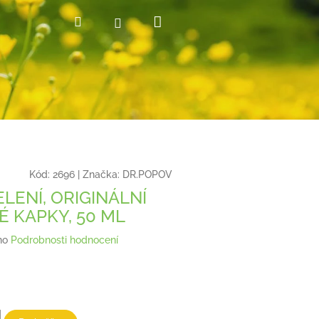
Nákupní
Hledat
Přihlášení
košík
Kód:
2696
|
Značka:
DR.POPOV
LENÍ, ORIGINÁLNÍ
É KAPKY, 50 ML
no
Podrobnosti hodnocení