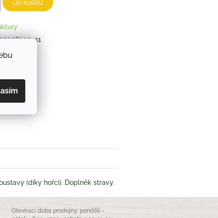
Do košíku
nktury
95058905411
webu
ZEPTAT SE
lasím
book
oustavy (díky hořci). Doplněk stravy.
Otevírací doba prodejny: pondělí -