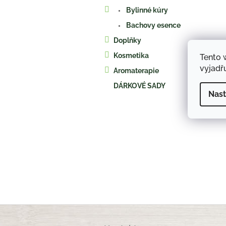
a
Bylinné kúry
n
e
Bachovy esence
l
Doplňky
Kosmetika
Tento 
vyjadřu
Aromaterapie
DÁRKOVÉ SADY
Nast
Z
á