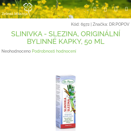
Přejít
Nák
Hledat
Přihlášení
na
obsah
koší
Kód:
6972
|
Značka:
DR.POPOV
SLINIVKA - SLEZINA, ORIGINÁLNÍ
BYLINNÉ KAPKY, 50 ML
Průměrné
Neohodnoceno
Podrobnosti hodnocení
hodnocení
produktu
je
0,0
z
5
hvězdiček.