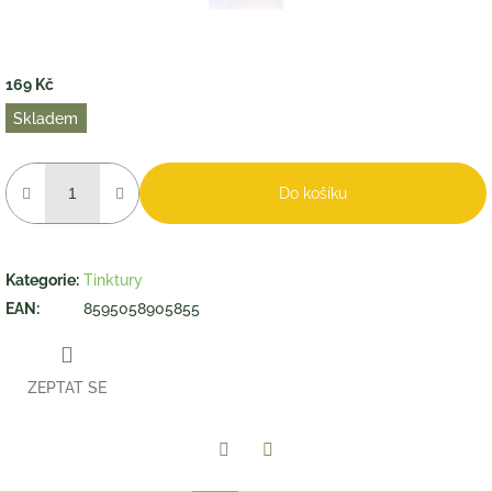
169 Kč
Měrná
Skladem
cena:
Do košíku
Kategorie
:
Tinktury
EAN
:
8595058905855
ZEPTAT SE
Twitter
Facebook