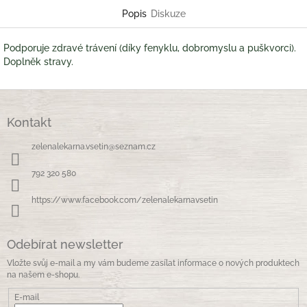
Popis
Diskuze
Podporuje zdravé trávení (díky fenyklu, dobromyslu a puškvorci).
Doplněk stravy.
Z
á
Kontakt
p
a
zelenalekarna.vsetin
@
seznam.cz
t
í
792 320 580
https://www.facebook.com/zelenalekarnavsetin
Odebírat newsletter
Vložte svůj e-mail a my vám budeme zasílat informace o nových produktech
na našem e-shopu.
E-mail