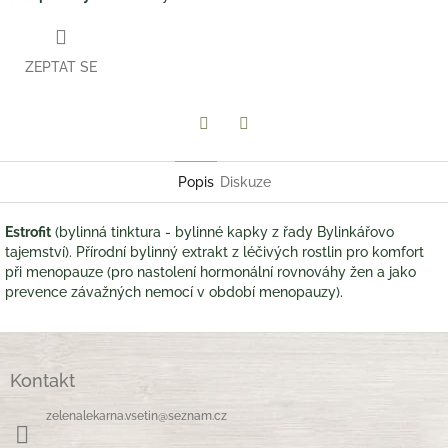
ZEPTAT SE
Twitter
Facebook
Popis
Diskuze
Estrofit
(bylinná tinktura - bylinné kapky z řady Bylinkářovo
tajemství). Přírodní bylinný extrakt z léčivých rostlin pro komfort
při menopauze (pro nastolení hormonální rovnováhy žen a jako
prevence závažných nemocí v období menopauzy).
Z
á
Kontakt
p
a
zelenalekarna.vsetin
@
seznam.cz
t