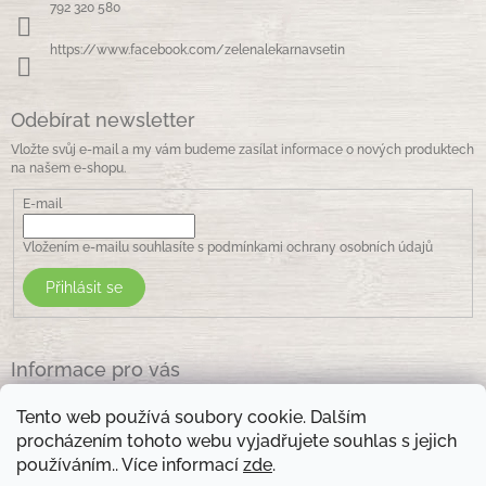
í
792 320 580
https://www.facebook.com/zelenalekarnavsetin
Odebírat newsletter
Vložte svůj e-mail a my vám budeme zasílat informace o nových produktech
na našem e-shopu.
E-mail
Vložením e-mailu souhlasíte s
podmínkami ochrany osobních údajů
Přihlásit se
Informace pro vás
Jak nakupovat
Tento web používá soubory cookie. Dalším
Obchodní podmínky
procházením tohoto webu vyjadřujete souhlas s jejich
Podmínky ochrany osobních údajů
používáním.. Více informací
zde
.
Kontakty