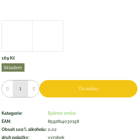
169 Kč
Měrná
Skladem
cena:
Do košíku
Kategorie
:
Bylinné směsi
EAN
:
8592814030158
Obsah 100% alkoholu
:
0,02
druh položky
:
výrobek