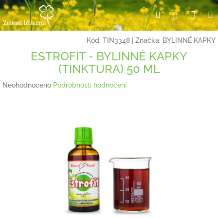
Přejít
Nák
Hledat
Přihlášení
na
obsah
koší
Kód:
TIN3348
|
Značka:
BYLINNÉ KAPKY
ESTROFIT - BYLINNÉ KAPKY
(TINKTURA) 50 ML
Průměrné
Neohodnoceno
Podrobnosti hodnocení
hodnocení
produktu
je
0,0
z
5
hvězdiček.