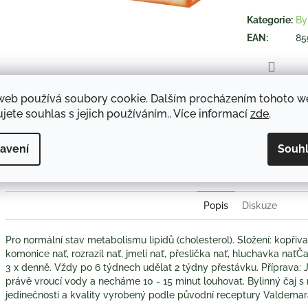
hvězdiček.
Kategorie
:
By
EAN
:
85
TISK
web používá soubory cookie. Dalším procházením tohoto 
jete souhlas s jejich používáním.. Více informací
zde
.
Twitter
Face
avení
Souh
Popis
Diskuze
Pro normální stav metabolismu lipidů (cholesterol). Složení: kopřiva li
komonice nať, rozrazil nať, jmelí nať, přeslička nať, hluchavka nať
3 x denně. Vždy po 6 týdnech udělat 2 týdny přestávku. Příprava: 
právě vroucí vody a necháme 10 - 15 minut louhovat. Bylinný čaj
jedinečnosti a kvality vyrobený podle původní receptury Valdemar