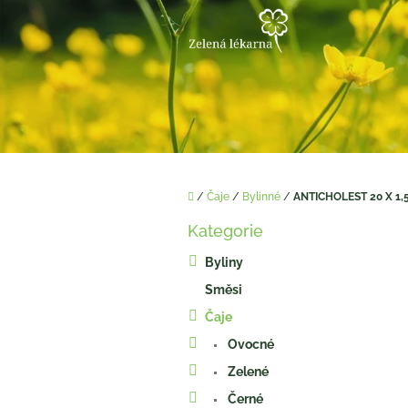
Přejít
na
obsah
Domů
/
Čaje
/
Bylinné
/
ANTICHOLEST 20 X 1,
P
Kategorie
o
Přeskočit
kategorie
s
Byliny
t
Směsi
r
a
Čaje
n
Ovocné
n
í
Zelené
p
Černé