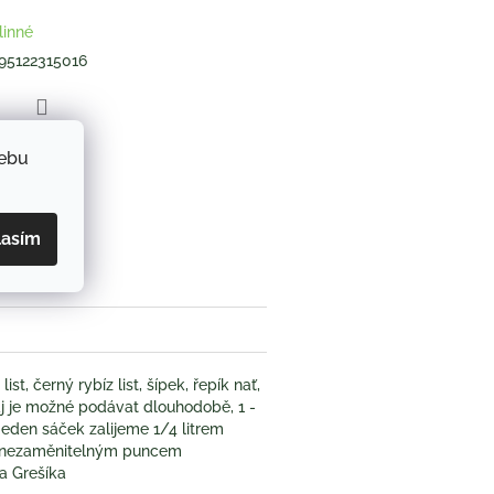
linné
95122315016
ZEPTAT SE
webu
book
lasím
st, černý rybíz list, šípek, řepík nať,
Čaj je možné podávat dlouhodobě, 1 -
Jeden sáček zalijeme 1/4 litrem
 s nezaměnitelným puncem
a Grešíka