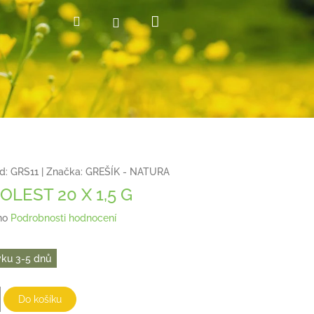
Nákupní
Hledat
Přihlášení
košík
d:
GRS11
|
Značka:
GREŠÍK - NATURA
LEST 20 X 1,5 G
no
Podrobnosti hodnocení
ku 3-5 dnů
Do košíku