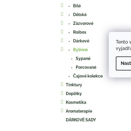
a
Bílé
n
e
Dětské
l
Zázvorové
Roibos
Dárkové
Tento 
vyjadřu
Bylinné
Sypané
Nast
Porcované
Čajové kolekce
Tinktury
Doplňky
Kosmetika
Aromaterapie
DÁRKOVÉ SADY