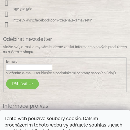
t
k
í
y
792 320 580
v
ý
https://www.facebook.com/zelenalekarnavsetin
p
i
s
Odebírat newsletter
u
Vložte svůj e-mail a my vám budeme zasílat informace o nových produktech
na našem e-shopu.
E-mail
Vložením e-mailu souhlasíte s
podmínkami ochrany osobních údajů
Přihlásit se
Informace pro vás
Jak nakupovat
Tento web používá soubory cookie. Dalším
Obchodní podmínky
procházením tohoto webu vyjadřujete souhlas s jejich
Podmínky ochrany osobních údajů