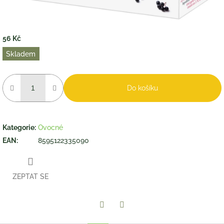
56 Kč
Měrná
Skladem
cena:
Do košíku
Kategorie
:
Ovocné
EAN
:
8595122335090
ZEPTAT SE
Twitter
Facebook