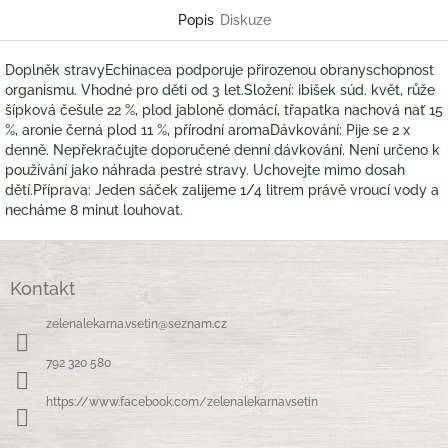
Popis
Diskuze
Doplněk stravyEchinacea podporuje přirozenou obranyschopnost
organismu. Vhodné pro děti od 3 let.Složení: ibišek súd. květ, růže
šípková češule 22 %, plod jabloně domácí, třapatka nachová nať 15
%, aronie černá plod 11 %, přírodní aromaDávkování: Pije se 2 x
denně. Nepřekračujte doporučené denní dávkování. Není určeno k
používání jako náhrada pestré stravy. Uchovejte mimo dosah
dětí.Příprava: Jeden sáček zalijeme 1/4 litrem právě vroucí vody a
necháme 8 minut louhovat.
Z
á
Kontakt
p
a
zelenalekarna.vsetin
@
seznam.cz
t
í
792 320 580
https://www.facebook.com/zelenalekarnavsetin