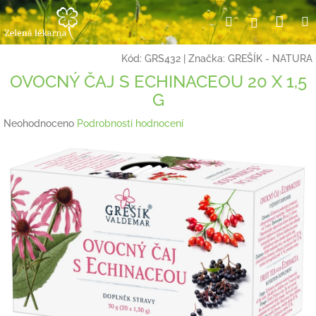
Přejít
Nák
Hledat
Přihlášení
na
obsah
koší
Kód:
GRS432
|
Značka:
GREŠÍK - NATURA
OVOCNÝ ČAJ S ECHINACEOU 20 X 1,5
G
Průměrné
Neohodnoceno
Podrobnosti hodnocení
hodnocení
produktu
je
0,0
z
5
hvězdiček.