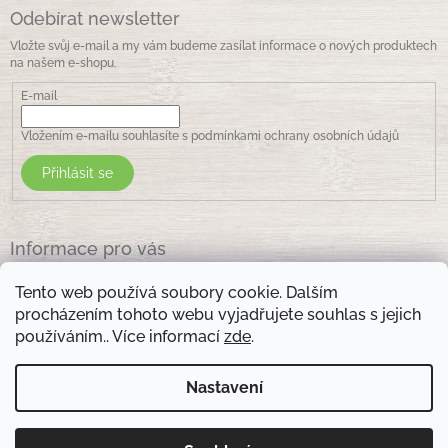
Odebírat newsletter
Vložte svůj e-mail a my vám budeme zasílat informace o nových produktech
na našem e-shopu.
E-mail
Vložením e-mailu souhlasíte s
podmínkami ochrany osobních údajů
Přihlásit se
Informace pro vás
Jak nakupovat
Tento web používá soubory cookie. Dalším
Obchodní podmínky
procházením tohoto webu vyjadřujete souhlas s jejich
Podmínky ochrany osobních údajů
používáním.. Více informací
zde
.
Kontakty
Nastavení
Otevírací doba prodejny: pondělí - pátek - 8.30 -17.00 , sobota 9.00-11 .00