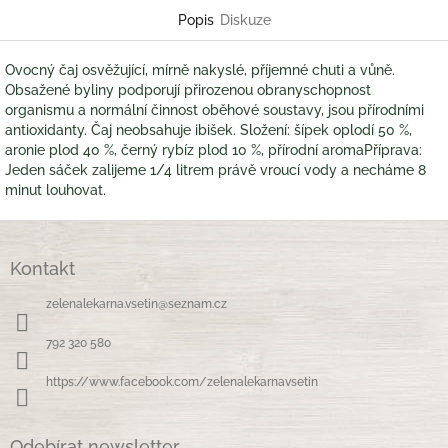
Popis
Diskuze
Ovocný čaj osvěžující, mírně nakyslé, příjemné chuti a vůně.
Obsažené byliny podporují přirozenou obranyschopnost
organismu a normální činnost oběhové soustavy, jsou přírodními
antioxidanty. Čaj neobsahuje ibišek. Složení: šípek oplodí 50 %,
aronie plod 40 %, černý rybíz plod 10 %, přírodní aromaPříprava:
Jeden sáček zalijeme 1/4 litrem právě vroucí vody a necháme 8
minut louhovat.
Z
á
Kontakt
p
a
zelenalekarna.vsetin
@
seznam.cz
t
í
792 320 580
https://www.facebook.com/zelenalekarnavsetin
Odebírat newsletter