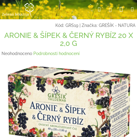
Přejít
Nák
Hledat
Přihlášení
na
obsah
koší
Kód:
GRS19
|
Značka:
GREŠÍK - NATURA
ARONIE & ŠÍPEK & ČERNÝ RYBÍZ 20 X
2,0 G
Průměrné
Neohodnoceno
Podrobnosti hodnocení
hodnocení
produktu
je
0,0
z
5
hvězdiček.