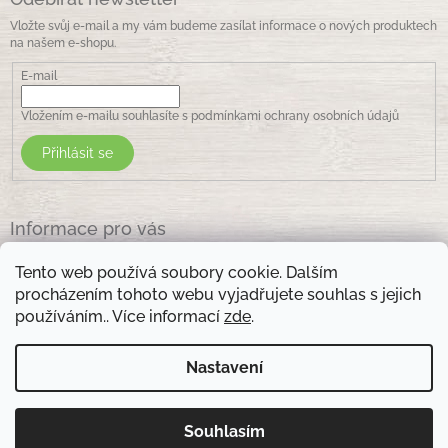
Vložte svůj e-mail a my vám budeme zasílat informace o nových produktech
na našem e-shopu.
E-mail
Vložením e-mailu souhlasíte s
podmínkami ochrany osobních údajů
Přihlásit se
Informace pro vás
Jak nakupovat
Tento web používá soubory cookie. Dalším
Obchodní podmínky
procházením tohoto webu vyjadřujete souhlas s jejich
Podmínky ochrany osobních údajů
používáním.. Více informací
zde
.
Kontakty
Nastavení
Otevírací doba prodejny: pondělí - pátek - 8.30 -17.00 , sobota 9.00-11 .00
Souhlasím
Copyright 2026
Zelená lékarna Vsetín
. Všechna práva
Vytvořil Shoptet