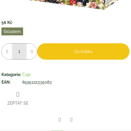
56 Kč
Měrná
Skladem
cena:
Do košíku
Kategorie
:
Čaje
EAN
:
8595122335083
ZEPTAT SE
Twitter
Facebook