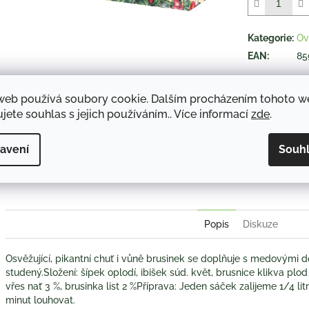
5
hvězdiček.
Kategorie
:
Ov
EAN
:
85
web používá soubory cookie. Dalším procházením tohoto 
TISK
jete souhlas s jejich používáním.. Více informací
zde
.
avení
Souh
Twitter
Face
Popis
Diskuze
Osvěžující, pikantní chuť i vůně brusinek se doplňuje s medovými do
studený.Složení: šípek oplodí, ibišek súd. květ, brusnice klikva plod 
vřes nať 3 %, brusinka list 2 %Příprava: Jeden sáček zalijeme 1/4 
minut louhovat.