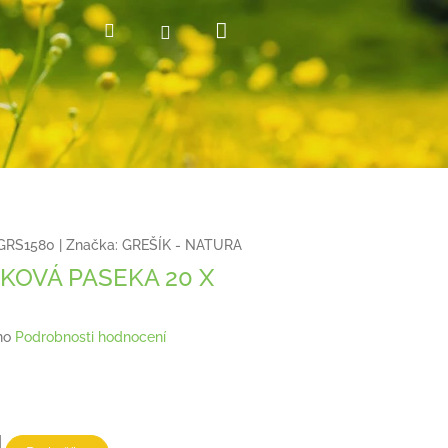
Nákupní
Hledat
Přihlášení
košík
GRS1580
|
Značka:
GREŠÍK - NATURA
KOVÁ PASEKA 20 X
no
Podrobnosti hodnocení