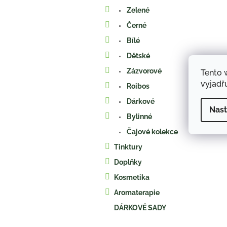
a
Zelené
n
e
Černé
l
Bílé
Dětské
Zázvorové
Tento 
vyjadřu
Roibos
Dárkové
Nast
Bylinné
Čajové kolekce
Tinktury
Doplňky
Kosmetika
Aromaterapie
DÁRKOVÉ SADY