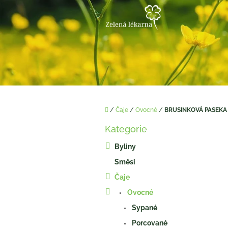
Přejít
na
obsah
Domů
/
Čaje
/
Ovocné
/
BRUSINKOVÁ PASEKA 2
P
Kategorie
o
Přeskočit
kategorie
s
Byliny
t
Směsi
r
a
Čaje
n
Ovocné
n
í
Sypané
p
Porcované