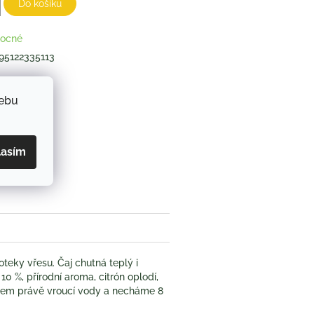
Do košíku
ocné
95122335113
webu
ZEPTAT SE
lasím
book
teky vřesu. Čaj chutná teplý i
10 %, přírodní aroma, citrón oplodí,
litrem právě vroucí vody a necháme 8