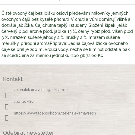
Čistě ovocný čaj bez ibišku osloví především milovníky jemných
ovocných čajů bez kyselé příchuti. V chuti a vůni dominují višně a
dozrálá jablíčka. Čaj chutná teplý i studený. Složení: šípek, jeřáb
červený plod, aronie plod, jablka 13 %, černý rybíz plod, višeň plod
3 %, mrazem sušené jahody 2 %, hrušky 2 %, mrazem sušené
meruňky, přírodní aromaPříprava: Jedna čajová lžička ovocného
čaje se přelije 200 ml vroucí vody, nechá se 8 minut odstát a pak
se scedí.Cena za měrnou jednotku (100 g): 72,00 Kč
Z
á
Kontakt
p
a
zelenalekarna.vsetin
@
seznam.cz
t
í
792 320 580
https://www.facebook.com/zelenalekarnavsetin
Odebírat newsletter