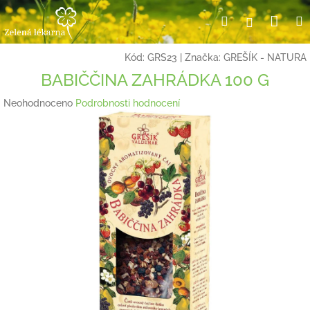
Přejít
Nák
Hledat
Přihlášení
na
obsah
koší
Kód:
GRS23
|
Značka:
GREŠÍK - NATURA
BABIČČINA ZAHRÁDKA 100 G
Průměrné
Neohodnoceno
Podrobnosti hodnocení
hodnocení
produktu
je
0,0
z
5
hvězdiček.