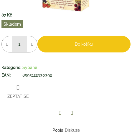
87 Kč
Měrná
Skladem
cena:
Do košíku
Kategorie
:
Sypané
EAN
:
8595122330392
ZEPTAT SE
Twitter
Facebook
Popis
Diskuze