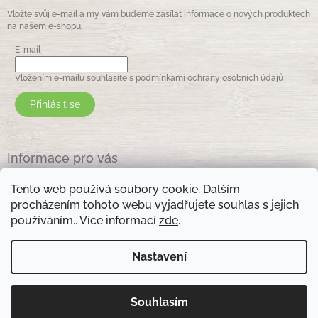
Vložte svůj e-mail a my vám budeme zasílat informace o nových produktech
na našem e-shopu.
E-mail
Vložením e-mailu souhlasíte s
podmínkami ochrany osobních údajů
Přihlásit se
Informace pro vás
Jak nakupovat
Tento web používá soubory cookie. Dalším
Obchodní podmínky
procházením tohoto webu vyjadřujete souhlas s jejich
Podmínky ochrany osobních údajů
používáním.. Více informací
zde
.
Kontakty
Nastavení
Otevírací doba prodejny: pondělí - pátek - 8.30 -17.00 , sobota 9.00-11 .00
Souhlasím
Copyright 2026
Zelená lékarna Vsetín
. Všechna práva
Vytvořil Shoptet
vyhrazena.
Upravit nastavení cookies