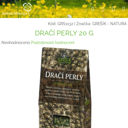
Přejít
Nák
Hledat
Přihlášení
na
obsah
koší
Kód:
GRS1132
|
Značka:
GREŠÍK - NATURA
DRAČÍ PERLY 20 G
Průměrné
Neohodnoceno
Podrobnosti hodnocení
hodnocení
produktu
je
0,0
z
5
hvězdiček.