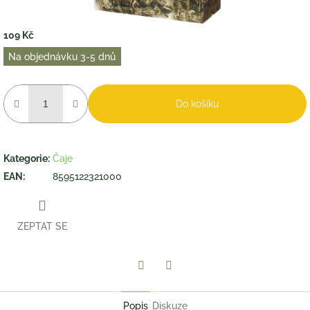
109 Kč
Měrná
Na objednávku 3-5 dnů
cena:
Do košíku
Kategorie
:
Čaje
EAN
:
8595122321000
ZEPTAT SE
Twitter
Facebook
Popis
Diskuze