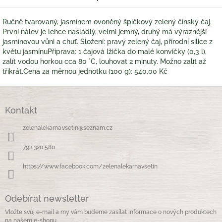
Ručně tvarovaný, jasmínem ovoněný špičkový zelený čínský čaj.
První nálev je lehce nasládlý, velmi jemný, druhý má výraznější
jasmínovou vůni a chuť. Složení: pravý zelený čaj, přírodní silice z
květu jasmínuPříprava: 1 čajová lžička do malé konvičky (0,3 l),
zalít vodou horkou cca 80 °C, louhovat 2 minuty. Možno zalít až
třikrát.Cena za měrnou jednotku (100 g): 540,00 Kč
Z
á
Kontakt
p
a
zelenalekarna.vsetin
@
seznam.cz
t
í
792 320 580
https://www.facebook.com/zelenalekarnavsetin
Odebírat newsletter
Vložte svůj e-mail a my vám budeme zasílat informace o nových produktech
na našem e-shopu.