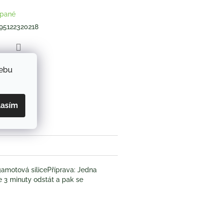
pané
95122320218
ZEPTAT SE
webu
book
lasím
rgamotová silicePříprava: Jedna
se 3 minuty odstát a pak se