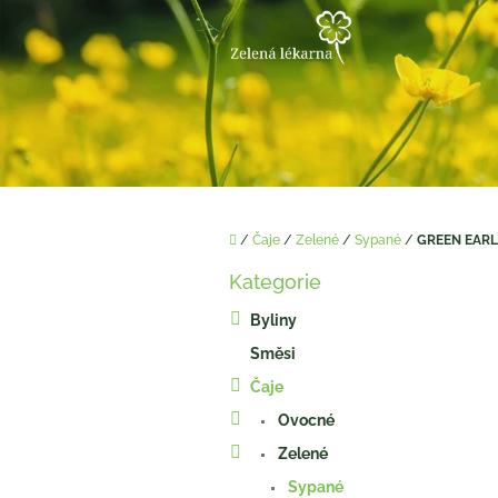
Přejít
na
obsah
Domů
/
Čaje
/
Zelené
/
Sypané
/
GREEN EARL
P
Kategorie
o
Přeskočit
kategorie
s
Byliny
t
Směsi
r
a
Čaje
n
Ovocné
n
í
Zelené
p
Sypané