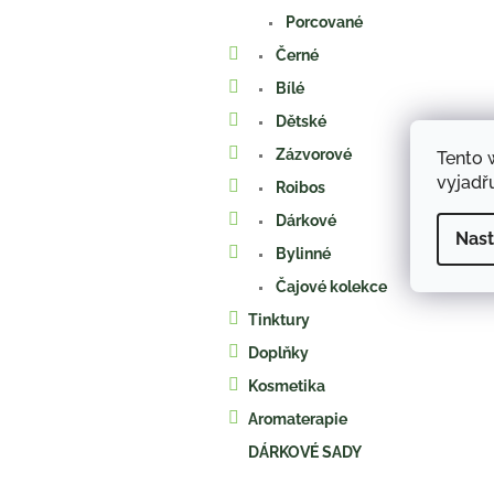
a
Porcované
n
e
Černé
l
Bílé
Dětské
Zázvorové
Tento 
vyjadřu
Roibos
Dárkové
Nast
Bylinné
Čajové kolekce
Tinktury
Doplňky
Kosmetika
Aromaterapie
DÁRKOVÉ SADY