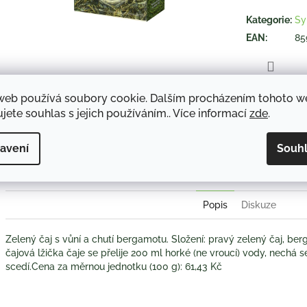
hvězdiček.
Kategorie
:
Sy
EAN
:
85
TISK
web používá soubory cookie. Dalším procházením tohoto 
jete souhlas s jejich používáním.. Více informací
zde
.
Twitter
Face
avení
Souh
Popis
Diskuze
Zelený čaj s vůní a chutí bergamotu. Složení: pravý zelený čaj, be
čajová lžička čaje se přelije 200 ml horké (ne vroucí) vody, nechá 
scedí.Cena za měrnou jednotku (100 g): 61,43 Kč