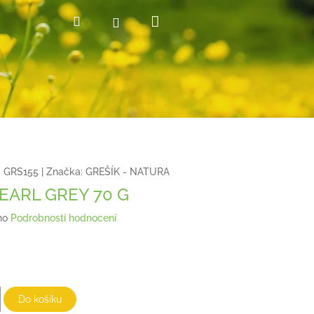
Nákupní
Hledat
Přihlášení
košík
:
GRS155
|
Značka:
GREŠÍK - NATURA
EARL GREY 70 G
no
Podrobnosti hodnocení
Do košíku