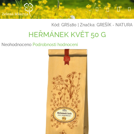
Přejít
Nák
Hledat
Přihlášení
na
obsah
koší
Kód:
GRS180
|
Značka:
GREŠÍK - NATURA
HEŘMÁNEK KVĚT 50 G
Průměrné
Neohodnoceno
Podrobnosti hodnocení
hodnocení
produktu
je
0,0
z
5
hvězdiček.