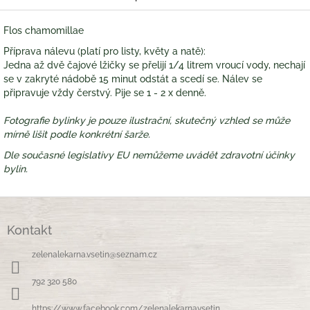
Flos chamomillae
Příprava nálevu (platí pro listy, květy a natě):
Jedna až dvě čajové lžičky se přelijí 1/4 litrem vroucí vody, nechají
se v zakryté nádobě 15 minut odstát a scedí se. Nálev se
připravuje vždy čerstvý. Pije se 1 - 2 x denně.
Fotografie bylinky je pouze ilustrační, skutečný vzhled se může
mírně lišit podle konkrétní šarže.
Dle současné legislativy EU nemůžeme uvádět zdravotní účinky
bylin.
Z
á
Kontakt
p
a
zelenalekarna.vsetin
@
seznam.cz
t
í
792 320 580
https://www.facebook.com/zelenalekarnavsetin