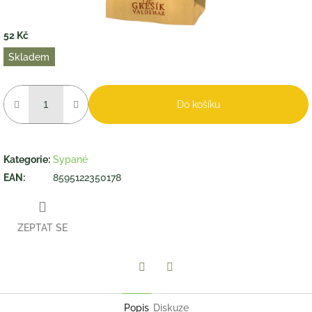
52 Kč
Měrná
Skladem
cena:
Do košíku
Kategorie
:
Sypané
EAN
:
8595122350178
ZEPTAT SE
Twitter
Facebook
Popis
Diskuze