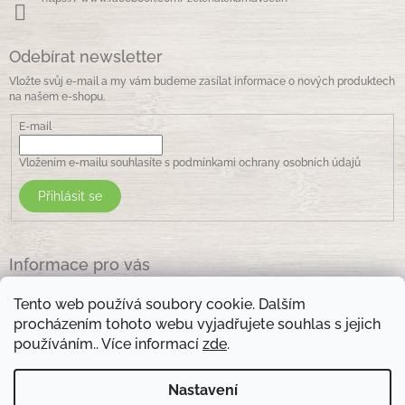
Odebírat newsletter
Vložte svůj e-mail a my vám budeme zasílat informace o nových produktech
na našem e-shopu.
E-mail
Vložením e-mailu souhlasíte s
podmínkami ochrany osobních údajů
Přihlásit se
Informace pro vás
Jak nakupovat
Tento web používá soubory cookie. Dalším
Obchodní podmínky
procházením tohoto webu vyjadřujete souhlas s jejich
Podmínky ochrany osobních údajů
používáním.. Více informací
zde
.
Kontakty
Nastavení
Otevírací doba prodejny: pondělí - pátek - 8.30 -17.00 , sobota 9.00-11 .00