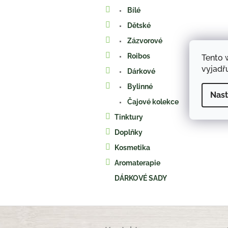
a
Bílé
n
e
Dětské
l
Zázvorové
Roibos
Tento 
vyjadřu
Dárkové
Bylinné
Nast
Čajové kolekce
Tinktury
Doplňky
Kosmetika
Aromaterapie
DÁRKOVÉ SADY
Z
á