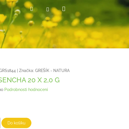
Nákupní
Hledat
Přihlášení
košík
GRS1844
|
Značka:
GREŠÍK - NATURA
SENCHA 20 X 2,0 G
no
Podrobnosti hodnocení
Do košíku