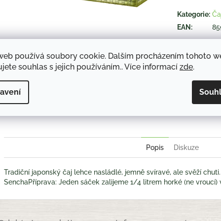
hvězdiček.
Kategorie
:
Ča
EAN
:
85
web používá soubory cookie. Dalším procházením tohoto 
TISK
jete souhlas s jejich používáním.. Více informací
zde
.
avení
Souh
Twitter
Face
Popis
Diskuze
Tradiční japonský čaj lehce nasládlé, jemně svíravé, ale svěží chuti
SenchaPříprava: Jeden sáček zalijeme 1/4 litrem horké (ne vroucí