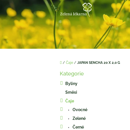
Přejít
na
obsah
Domů
/
Čaje
/
JAPAN SENCHA 20 X 2,0 G
P
Kategorie
o
Přeskočit
kategorie
s
Byliny
t
Směsi
r
a
Čaje
n
Ovocné
n
í
Zelené
p
Černé