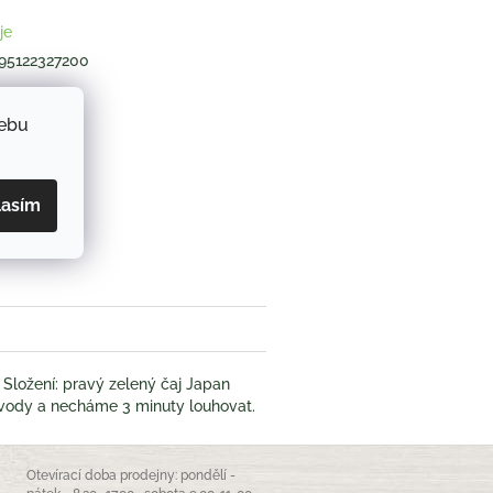
je
95122327200
webu
ZEPTAT SE
lasím
book
. Složení: pravý zelený čaj Japan
) vody a necháme 3 minuty louhovat.
Otevírací doba prodejny: pondělí -