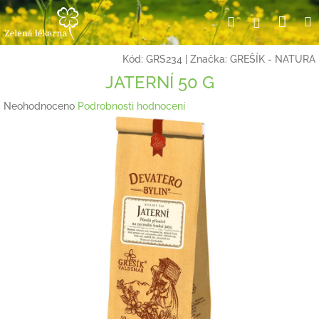
Přejít
Nák
Hledat
Přihlášení
na
obsah
koší
Kód:
GRS234
|
Značka:
GREŠÍK - NATURA
JATERNÍ 50 G
Průměrné
Neohodnoceno
Podrobnosti hodnocení
hodnocení
produktu
je
0,0
z
5
hvězdiček.