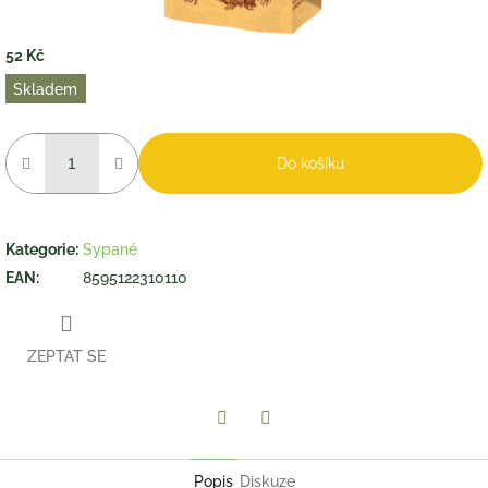
52 Kč
Měrná
Skladem
cena:
Do košíku
Kategorie
:
Sypané
EAN
:
8595122310110
ZEPTAT SE
Twitter
Facebook
Popis
Diskuze