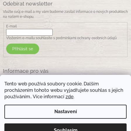
Odebírat newsletter
Vložte svůj e-mail a my vám budeme zasílat informace o nových produktech
na našem e-shopu.
E-mail
Vložením e-mailu souhlasíte s
podmínkami ochrany osobních údajů
Přihlásit se
Informace pro vás
Jak nakupovat
Tento web používá soubory cookie. Dalším
Obchodní podmínky
procházením tohoto webu vyjadřujete souhlas s jejich
Podmínky ochrany osobních údajů
používáním.. Více informací
zde
.
Kontakty
Nastavení
Otevírací doba prodejny: pondělí - pátek - 8.30 -17.00 , sobota 9.00-11 .00
Souhlasím
Copyright 2026
Zelená lékarna Vsetín
. Všechna práva
Vytvořil Shoptet