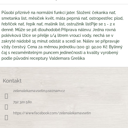
Působí příznivě na normální funkci jater. Složení: čekanka nať,
smetanka list, měsíček květ, máta peprná nať, ostropestřec plod,
řebříček nať, řepík nať, maliník list, ostružiník listPije se 1 - 2 x
denně. Může se pít dlouhodobě.Příprava nálevu: Jedna rovná
polévková lžíce se přelije 1/4 litrem vroucí vody, nechá se v
zakryté nádobě 15 minut odstát a scedí se. Nálev se připravuje
vždy čerstvý. Cena za měrnou jednotku (100 g): 92,00 Kč Bylinný
čaj s nezaměnitelným puncem jedinečnosti a kvality vyrobený
podle původní receptury Valdemara Grešíka
Z
á
Kontakt
p
a
zelenalekarna.vsetin
@
seznam.cz
t
í
792 320 580
https://www.facebook.com/zelenalekarnavsetin