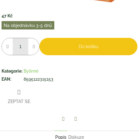
47 Kč
Měrná
Na objednávku 3-5 dnů
cena:
Do košíku
Kategorie
:
Bylinné
EAN
:
8595122315153
ZEPTAT SE
Twitter
Facebook
Popis
Diskuze