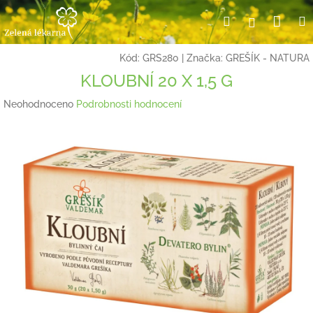
Přejít
Nák
Hledat
Přihlášení
na
obsah
koší
Kód:
GRS280
|
Značka:
GREŠÍK - NATURA
KLOUBNÍ 20 X 1,5 G
Průměrné
Neohodnoceno
Podrobnosti hodnocení
hodnocení
produktu
je
0,0
z
5
hvězdiček.