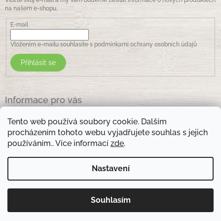
Vložte svůj e-mail a my vám budeme zasílat informace o nových produktech
na našem e-shopu.
E-mail
Vložením e-mailu souhlasíte s
podmínkami ochrany osobních údajů
Přihlásit se
Informace pro vás
Jak nakupovat
Tento web používá soubory cookie. Dalším
Obchodní podmínky
procházením tohoto webu vyjadřujete souhlas s jejich
Podmínky ochrany osobních údajů
používáním.. Více informací
zde
.
Kontakty
Nastavení
Otevírací doba prodejny: pondělí - pátek - 8.30 -17.00 , sobota 9.00-11 .00
Souhlasím
Copyright 2026
Zelená lékarna Vsetín
. Všechna práva
Vytvořil Shoptet
vyhrazena.
Upravit nastavení cookies