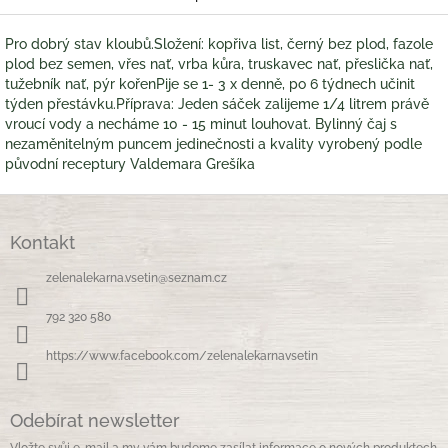
Pro dobrý stav kloubů.Složení: kopřiva list, černý bez plod, fazole
plod bez semen, vřes nať, vrba kůra, truskavec nať, přeslička nať,
tužebník nať, pýr kořenPije se 1- 3 x denně, po 6 týdnech učinit
týden přestávku.Příprava: Jeden sáček zalijeme 1/4 litrem právě
vroucí vody a necháme 10 - 15 minut louhovat. Bylinný čaj s
nezaměnitelným puncem jedinečnosti a kvality vyrobený podle
původní receptury Valdemara Grešíka
Z
á
Kontakt
p
a
zelenalekarna.vsetin
@
seznam.cz
t
í
792 320 580
https://www.facebook.com/zelenalekarnavsetin
Odebírat newsletter