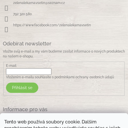
a
zelenalekarna.vsetin
@
seznam.cz
t
í
792 320 580
https://www.facebook.com/zelenalekarnavsetin
Odebírat newsletter
Vložte svůj e-mail a my vám budeme zasílat informace o nových produktech
na našem e-shopu.
E-mail
Vložením e-mailu souhlasíte s
podmínkami ochrany osobních údajů
Přihlásit se
Informace pro vás
Jak nakupovat
Tento web používá soubory cookie. Dalším
Obchodní podmínky