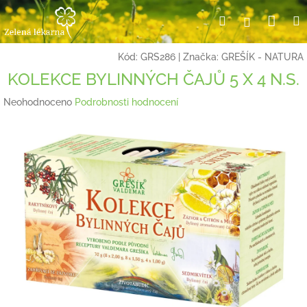
Přejít
Nák
Hledat
Přihlášení
na
obsah
koší
Kód:
GRS286
|
Značka:
GREŠÍK - NATURA
KOLEKCE BYLINNÝCH ČAJŮ 5 X 4 N.S.
Průměrné
Neohodnoceno
Podrobnosti hodnocení
hodnocení
produktu
je
0,0
z
5
hvězdiček.