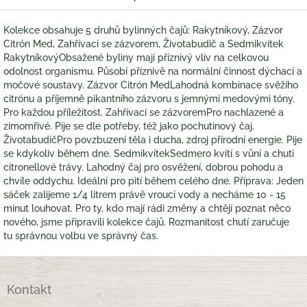
Kolekce obsahuje 5 druhů bylinných čajů: Rakytníkový, Zázvor
Citrón Med, Zahřívací se zázvorem, Životabudič a Sedmikvítek
RakytníkovýObsažené byliny mají příznivý vliv na celkovou
odolnost organismu. Působí příznivě na normální činnost dýchací a
močové soustavy. Zázvor Citrón MedLahodná kombinace svěžího
citrónu a příjemně pikantního zázvoru s jemnými medovými tóny.
Pro každou příležitost. Zahřívací se zázvoremPro nachlazené a
zimomřivé. Pije se dle potřeby, též jako pochutinový čaj.
ŽivotabudičPro povzbuzení těla i ducha, zdroj přírodní energie. Pije
se kdykoliv během dne. SedmikvítekSedmero kvítí s vůní a chutí
citronellové trávy. Lahodný čaj pro osvěžení, dobrou pohodu a
chvíle oddychu. Ideální pro pití během celého dne. Příprava: Jeden
sáček zalijeme 1/4 litrem právě vroucí vody a necháme 10 - 15
minut louhovat. Pro ty, kdo mají rádi změny a chtějí poznat něco
nového, jsme připravili kolekce čajů. Rozmanitost chutí zaručuje
tu správnou volbu ve správný čas.
Z
á
Kontakt
p