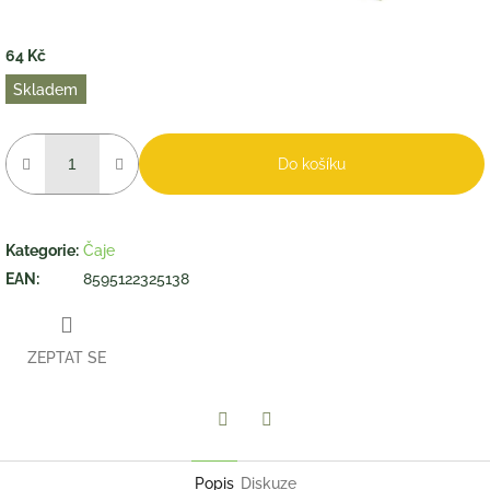
64 Kč
Měrná
Skladem
cena:
Do košíku
Kategorie
:
Čaje
EAN
:
8595122325138
ZEPTAT SE
Twitter
Facebook
Popis
Diskuze