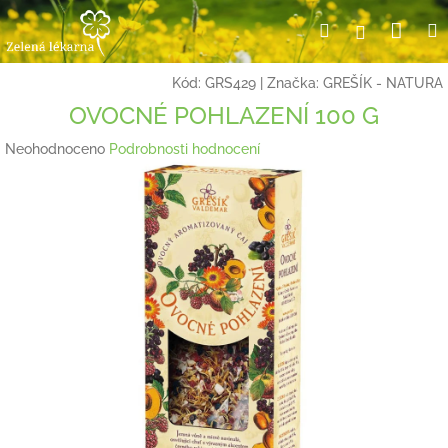
Přejít
Nák
Hledat
Přihlášení
na
obsah
koší
Kód:
GRS429
|
Značka:
GREŠÍK - NATURA
OVOCNÉ POHLAZENÍ 100 G
Průměrné
Neohodnoceno
Podrobnosti hodnocení
hodnocení
produktu
je
0,0
z
5
hvězdiček.