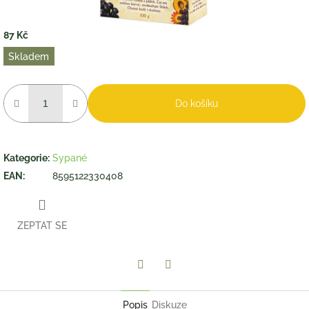
87 Kč
Měrná
Skladem
cena:
Do košíku
Kategorie
:
Sypané
EAN
:
8595122330408
ZEPTAT SE
Twitter
Facebook
Popis
Diskuze