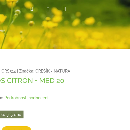
Nákupní
Hledat
Přihlášení
košík
:
GRS514
|
Značka:
GREŠÍK - NATURA
S CITRÓN + MED 20
no
Podrobnosti hodnocení
ku 3-5 dnů