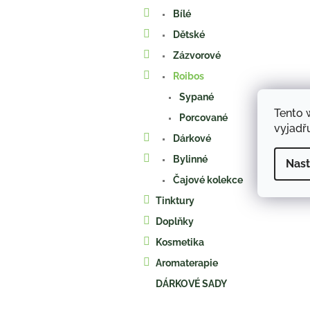
a
Bílé
n
e
Dětské
l
Zázvorové
Roibos
Sypané
Tento 
Porcované
vyjadřu
Dárkové
Bylinné
Nast
Čajové kolekce
Tinktury
Doplňky
Kosmetika
Aromaterapie
DÁRKOVÉ SADY