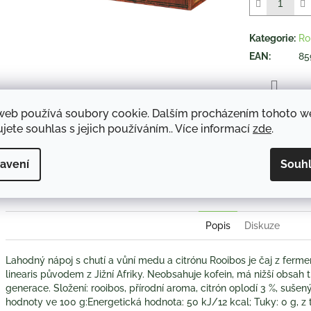
5
hvězdiček.
Kategorie
:
Ro
EAN
:
85
TISK
web používá soubory cookie. Dalším procházením tohoto 
jete souhlas s jejich používáním.. Více informací
zde
.
avení
Souh
Twitter
Face
Popis
Diskuze
Lahodný nápoj s chutí a vůní medu a citrónu Rooibos je čaj z ferme
linearis původem z Jižní Afriky. Neobsahuje kofein, má nižší obsah 
generace. Složení: rooibos, přírodní aroma, citrón oplodí 3 %, su
hodnoty ve 100 g:Energetická hodnota: 50 kJ/12 kcal; Tuky: 0 g, z