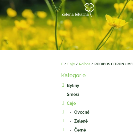
Přejít
na
obsah
Domů
/
Čaje
/
Roibos
/
ROOIBOS CITRÓN + MED
P
Kategorie
o
Přeskočit
kategorie
s
Byliny
t
Směsi
r
a
Čaje
n
Ovocné
n
í
Zelené
p
Černé