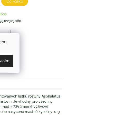
Do košíku
ibos
95122325060
ZEPTAT SE
webu
lasím
book
ntovaných lístků rostliny Asphalatus
tříslovin. Je vhodný pro všechny
šený med 3 %Průměrné výživové
 toho nasycené mastné kyseliny: 0 g;