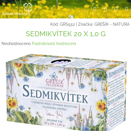
Přejít
Nák
Hledat
Přihlášení
na
obsah
koší
Kód:
GRS552
|
Značka:
GREŠÍK - NATURA
SEDMIKVÍTEK 20 X 1,0 G
Průměrné
Neohodnoceno
Podrobnosti hodnocení
hodnocení
produktu
je
0,0
z
5
hvězdiček.