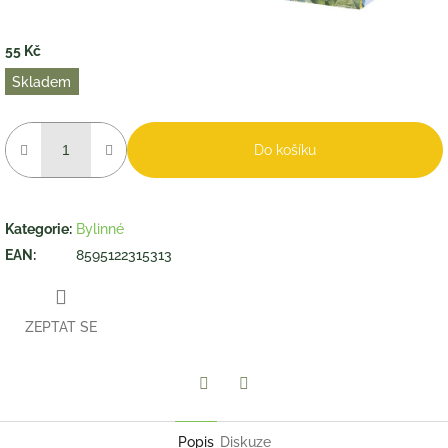
55 Kč
Měrná
Skladem
cena:
Do košíku
Kategorie
:
Bylinné
EAN
:
8595122315313
ZEPTAT SE
Twitter
Facebook
Popis
Diskuze