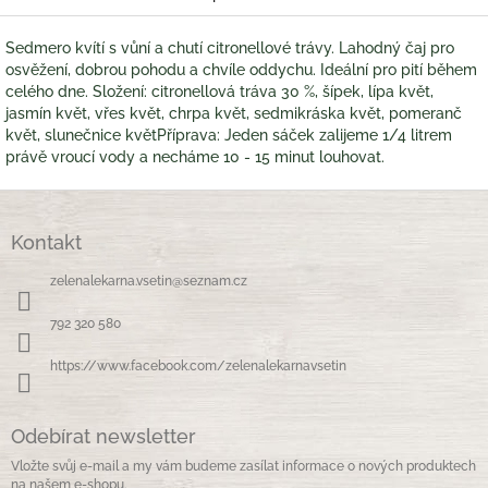
Sedmero kvítí s vůní a chutí citronellové trávy. Lahodný čaj pro
osvěžení, dobrou pohodu a chvíle oddychu. Ideální pro pití během
celého dne. Složení: citronellová tráva 30 %, šípek, lípa květ,
jasmín květ, vřes květ, chrpa květ, sedmikráska květ, pomeranč
květ, slunečnice květPříprava: Jeden sáček zalijeme 1/4 litrem
právě vroucí vody a necháme 10 - 15 minut louhovat.
Z
á
Kontakt
p
a
zelenalekarna.vsetin
@
seznam.cz
t
í
792 320 580
https://www.facebook.com/zelenalekarnavsetin
Odebírat newsletter
Vložte svůj e-mail a my vám budeme zasílat informace o nových produktech
na našem e-shopu.