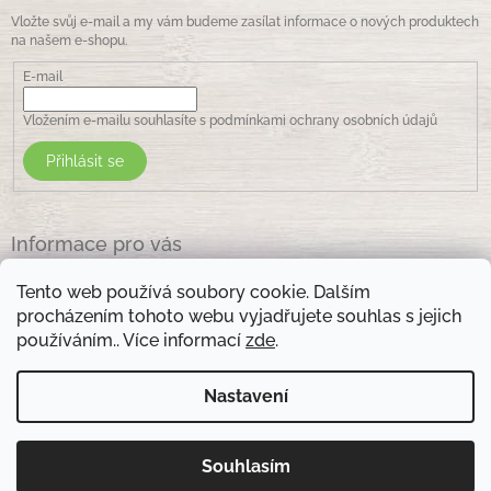
Vložte svůj e-mail a my vám budeme zasílat informace o nových produktech
na našem e-shopu.
E-mail
Vložením e-mailu souhlasíte s
podmínkami ochrany osobních údajů
Přihlásit se
Informace pro vás
Jak nakupovat
Tento web používá soubory cookie. Dalším
Obchodní podmínky
procházením tohoto webu vyjadřujete souhlas s jejich
Podmínky ochrany osobních údajů
používáním.. Více informací
zde
.
Kontakty
Nastavení
Otevírací doba prodejny: pondělí - pátek - 8.30 -17.00 , sobota 9.00-11 .00
Souhlasím
Copyright 2026
Zelená lékarna Vsetín
. Všechna práva
Vytvořil Shoptet
vyhrazena.
Upravit nastavení cookies