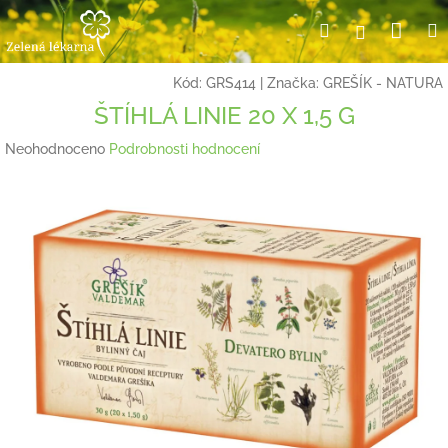
Přejít
Nák
Hledat
Přihlášení
na
obsah
koší
Kód:
GRS414
|
Značka:
GREŠÍK - NATURA
ŠTÍHLÁ LINIE 20 X 1,5 G
Průměrné
Neohodnoceno
Podrobnosti hodnocení
hodnocení
produktu
je
0,0
z
5
hvězdiček.