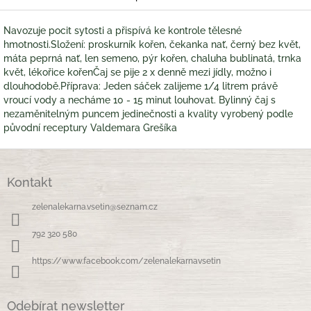
Navozuje pocit sytosti a přispívá ke kontrole tělesné
hmotnosti.Složení: proskurník kořen, čekanka nať, černý bez květ,
máta peprná nať, len semeno, pýr kořen, chaluha bublinatá, trnka
květ, lékořice kořenČaj se pije 2 x denně mezi jídly, možno i
dlouhodobě.Příprava: Jeden sáček zalijeme 1/4 litrem právě
vroucí vody a necháme 10 - 15 minut louhovat. Bylinný čaj s
nezaměnitelným puncem jedinečnosti a kvality vyrobený podle
původní receptury Valdemara Grešíka
Z
á
Kontakt
p
a
zelenalekarna.vsetin
@
seznam.cz
t
í
792 320 580
https://www.facebook.com/zelenalekarnavsetin
Odebírat newsletter