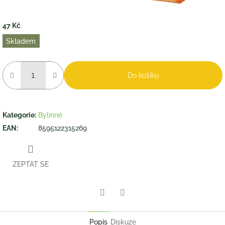
47 Kč
Měrná
Skladem
cena:
Do košíku
Kategorie
:
Bylinné
EAN
:
8595122315269
ZEPTAT SE
Twitter
Facebook
Popis
Diskuze