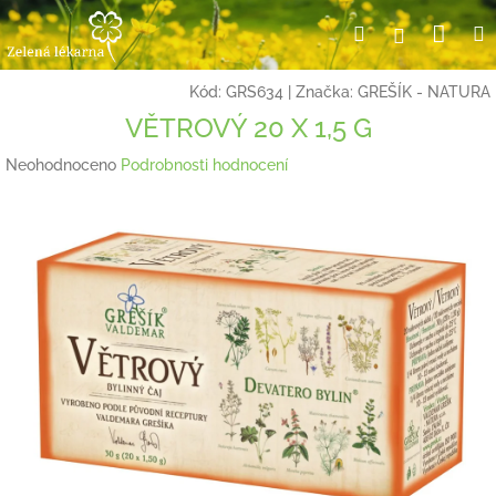
Přejít
Nák
Hledat
Přihlášení
na
obsah
koší
Kód:
GRS634
|
Značka:
GREŠÍK - NATURA
VĚTROVÝ 20 X 1,5 G
Průměrné
Neohodnoceno
Podrobnosti hodnocení
hodnocení
produktu
je
0,0
z
5
hvězdiček.