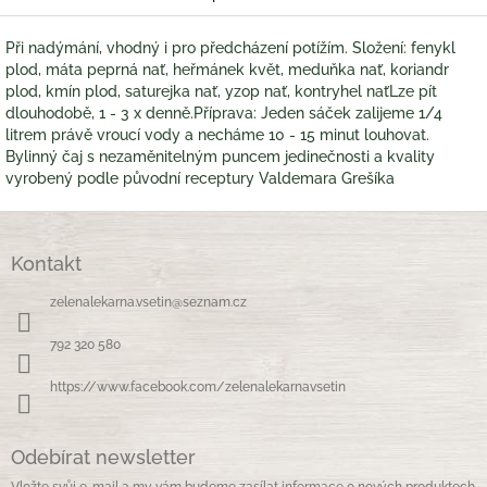
Při nadýmání, vhodný i pro předcházení potížím. Složení: fenykl
plod, máta peprná nať, heřmánek květ, meduňka nať, koriandr
plod, kmín plod, saturejka nať, yzop nať, kontryhel naťLze pít
dlouhodobě, 1 - 3 x denně.Příprava: Jeden sáček zalijeme 1/4
litrem právě vroucí vody a necháme 10 - 15 minut louhovat.
Bylinný čaj s nezaměnitelným puncem jedinečnosti a kvality
vyrobený podle původní receptury Valdemara Grešíka
Z
á
Kontakt
p
a
zelenalekarna.vsetin
@
seznam.cz
t
í
792 320 580
https://www.facebook.com/zelenalekarnavsetin
Odebírat newsletter