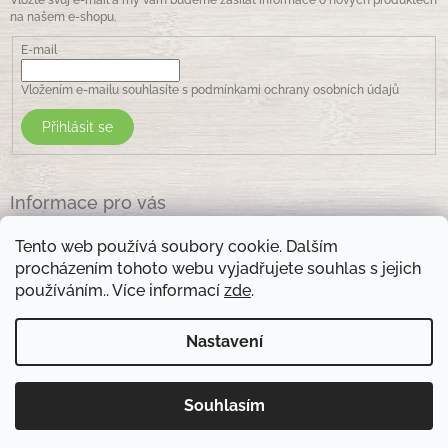
Vložte svůj e-mail a my vám budeme zasílat informace o nových produktech
na našem e-shopu.
E-mail
Vložením e-mailu souhlasíte s
podmínkami ochrany osobních údajů
Přihlásit se
Informace pro vás
Jak nakupovat
Tento web používá soubory cookie. Dalším
Obchodní podmínky
procházením tohoto webu vyjadřujete souhlas s jejich
Podmínky ochrany osobních údajů
používáním.. Více informací
zde
.
Kontakty
Nastavení
Otevírací doba prodejny: pondělí - pátek - 8.30 -17.00 , sobota 9.00-11 .00
Souhlasím
Copyright 2026
Zelená lékarna Vsetín
. Všechna práva
Vytvořil Shoptet
vyhrazena.
Upravit nastavení cookies