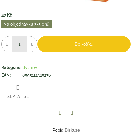
47 Kč
Měrná
Na objednávku 3-5 dnů
cena:
Do košíku
Kategorie
:
Bylinné
EAN
:
8595122315276
ZEPTAT SE
Twitter
Facebook
Popis
Diskuze