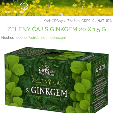
Přejít
Nák
Hledat
Přihlášení
na
obsah
koší
Kód:
GRS678
|
Značka:
GREŠÍK - NATURA
ZELENÝ ČAJ S GINKGEM 20 X 1,5 G
Průměrné
Neohodnoceno
Podrobnosti hodnocení
hodnocení
produktu
je
0,0
z
5
hvězdiček.