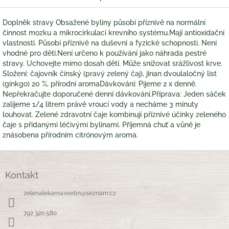
Doplněk stravy Obsažené byliny působí příznivě na normální
činnost mozku a mikrocirkulaci krevního systému.Mají antioxidační
vlastnosti. Působí příznivě na duševní a fyzické schopnosti. Není
vhodné pro děti.Není určeno k používání jako náhrada pestré
stravy. Uchovejte mimo dosah dětí. Může snižovat srážlivost krve.
Složení: čajovník čínský (pravý zelený čaj), jinan dvoulaločný list
(ginkgo) 20 %, přírodní aromaDávkování: Pijeme 2 x denně.
Nepřekračujte doporučené denní dávkování.Příprava: Jeden sáček
zalijeme 1/4 litrem právě vroucí vody a necháme 3 minuty
louhovat. Zelené zdravotní čaje kombinují příznivé účinky zeleného
čaje s přidanými léčivými bylinami. Příjemná chuť a vůně je
znásobena přírodním citrónovým aroma.
Z
á
Kontakt
p
a
zelenalekarna.vsetin
@
seznam.cz
t
í
792 320 580