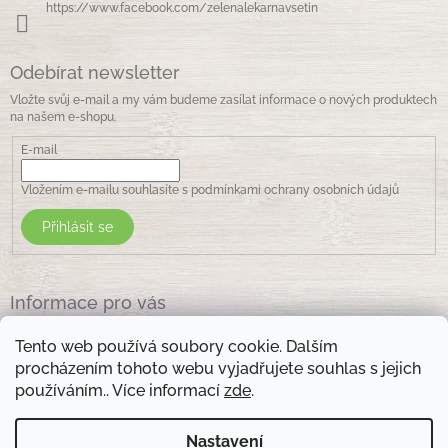
https://www.facebook.com/zelenalekarnavsetin
Odebírat newsletter
Vložte svůj e-mail a my vám budeme zasílat informace o nových produktech
na našem e-shopu.
E-mail
Vložením e-mailu souhlasíte s
podmínkami ochrany osobních údajů
Přihlásit se
Informace pro vás
Jak nakupovat
Tento web používá soubory cookie. Dalším
Obchodní podmínky
procházením tohoto webu vyjadřujete souhlas s jejich
Podmínky ochrany osobních údajů
používáním.. Více informací
zde
.
Kontakty
Nastavení
Otevírací doba prodejny: pondělí - pátek - 8.30 -17.00 , sobota 9.00-11 .00