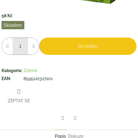
58 Kč
Měrná
Skladem
cena:
Do košíku
Kategorie
:
Zelené
EAN
:
8595122327101
ZEPTAT SE
Twitter
Facebook
Popis
Diskuze