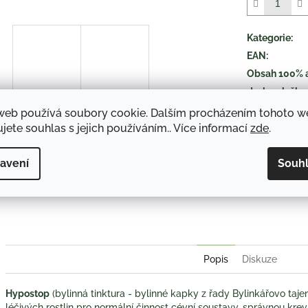
5
hvězdiček.
Kategorie
:
EAN
:
Obsah 100% 
druh položky
:
web používá soubory cookie. Dalším procházením tohoto 
jete souhlas s jejich používáním.. Více informací
zde
.
TISK
avení
Souh
Twitter
Face
Popis
Diskuze
Hypostop
(bylinná tinktura - bylinné kapky z řady Bylinkářovo tajem
léčivých rostlin pro normální činnost cévní soustavy, správnou krevn