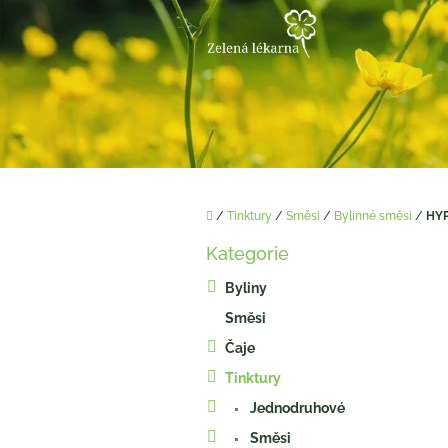
Přejít
na
obsah
Domů
/
Tinktury
/
Směsi
/
Bylinné směsi
/
HYP
P
Kategorie
o
Přeskočit
kategorie
s
Byliny
t
Směsi
r
a
Čaje
n
Tinktury
n
í
Jednodruhové
p
Směsi