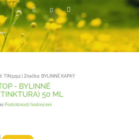
Nákupní
Hledat
Přihlášení
košík
d:
TIN3252
|
Značka:
BYLINNÉ KAPKY
OP - BYLINNÉ
(TINKTURA) 50 ML
no
Podrobnosti hodnocení