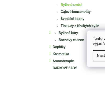
a
Bylinné směsi
n
e
Čajové koncentráty
l
Švédské kapky
Tinktury z čínských bylin
Bylinné kúry
Tento 
Bachovy esence
vyjadřu
Doplňky
Kosmetika
Nast
Aromaterapie
DÁRKOVÉ SADY