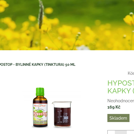
OSTOP - BYLINNÉ KAPKY (TINKTURA) 50 ML
Kó
HYPOST
KAPKY 
Průměrné
Neohodnoce
hodnocení
169 Kč
produktu
Měrná
Skladem
je
cena:
0,0
z