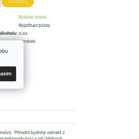
Do košíku
Bylinné směsi
8592814030219
alkoholu
:
0,02
výrobek
webu
ZEPTAT SE
lasím
book
ství). Přírodní bylinný extrakt z
í mikrocirkulaci a při "těžkých