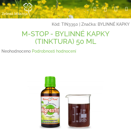
Přejít
Nák
Hledat
Přihlášení
na
obsah
koší
Kód:
TIN3350
|
Značka:
BYLINNÉ KAPKY
M-STOP - BYLINNÉ KAPKY
(TINKTURA) 50 ML
Průměrné
Neohodnoceno
Podrobnosti hodnocení
hodnocení
produktu
je
0,0
z
5
hvězdiček.