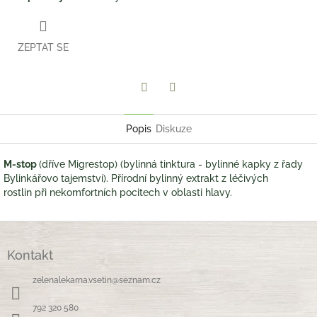
ZEPTAT SE
Twitter
Facebook
Popis
Diskuze
M-stop
(dříve Migrestop) (bylinná tinktura - bylinné kapky z řady
Bylinkářovo tajemství). Přírodní bylinný extrakt z léčivých
rostlin při nekomfortních pocitech v oblasti hlavy.
Z
á
Kontakt
p
a
zelenalekarna.vsetin
@
seznam.cz
t
í
792 320 580