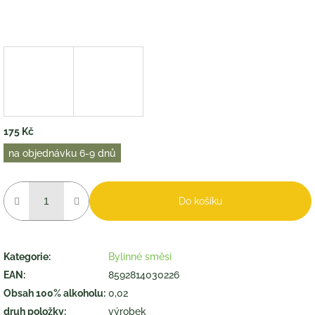
175 Kč
Měrná
na objednávku 6-9 dnů
cena:
Do košíku
Kategorie
:
Bylinné směsi
EAN
:
8592814030226
Obsah 100% alkoholu
:
0,02
druh položky
:
výrobek