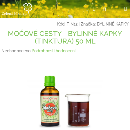
Přejít
Nák
Hledat
Přihlášení
na
obsah
koší
Kód:
TIN12
|
Značka:
BYLINNÉ KAPKY
MOČOVÉ CESTY - BYLINNÉ KAPKY
(TINKTURA) 50 ML
Průměrné
Neohodnoceno
Podrobnosti hodnocení
hodnocení
produktu
je
0,0
z
5
hvězdiček.