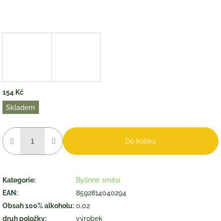
154 Kč
Měrná
Skladem
cena:
Do košíku
Kategorie
:
Bylinné směsi
EAN
:
8592814040294
Obsah 100% alkoholu
:
0,02
druh položky
:
výrobek