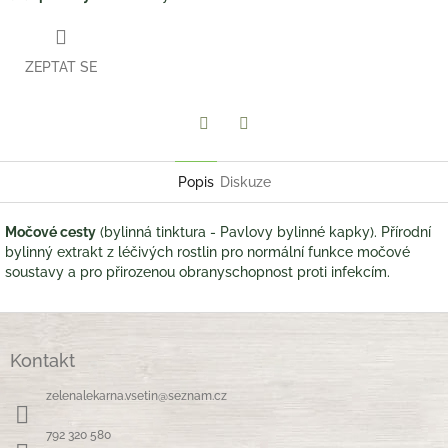
ZEPTAT SE
Twitter
Facebook
Popis
Diskuze
Močové cesty
(bylinná tinktura - Pavlovy bylinné kapky). Přírodní
bylinný extrakt z léčivých rostlin pro normální funkce močové
soustavy a pro přirozenou obranyschopnost proti infekcím.
Z
á
Kontakt
p
a
zelenalekarna.vsetin
@
seznam.cz
t
í
792 320 580