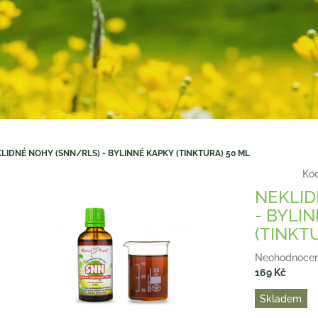
LIDNÉ NOHY (SNN/RLS) - BYLINNÉ KAPKY (TINKTURA) 50 ML
Kód
NEKLID
- BYLI
(TINKT
Průměrné
Neohodnoce
hodnocení
169 Kč
produktu
Měrná
Skladem
je
cena:
0,0