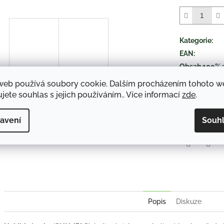
z
5
hvězdiček.
Kategorie
:
EAN
:
Obsah 100% 
druh položky
:
web používá soubory cookie. Dalším procházením tohoto 
jete souhlas s jejich používáním.. Více informací
zde
.
TISK
avení
Souh
Twitter
Face
Popis
Diskuze