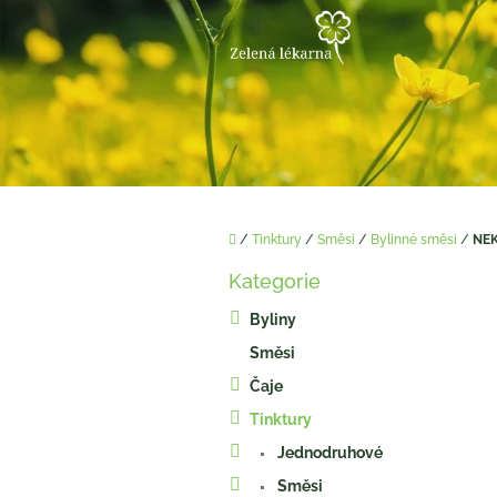
Přejít
na
obsah
Domů
/
Tinktury
/
Směsi
/
Bylinné směsi
/
NEK
P
Kategorie
o
Přeskočit
kategorie
s
Byliny
t
Směsi
r
a
Čaje
n
Tinktury
n
í
Jednodruhové
p
Směsi