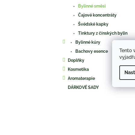
a
Bylinné směsi
n
e
Čajové koncentráty
l
Švédské kapky
Tinktury z čínských bylin
Bylinné kúry
Tento 
Bachovy esence
vyjadřu
Doplňky
Kosmetika
Nast
Aromaterapie
DÁRKOVÉ SADY