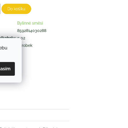
Do košíku
Bylinné směsi
8592814030288
alkoholu
:
0,02
výrobek
webu
ZEPTAT SE
lasím
book