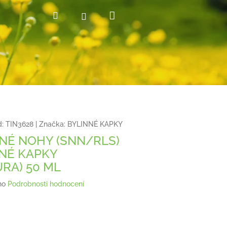
Nákupní
Hledat
Přihlášení
košík
:
TIN3628
|
Značka:
BYLINNÉ KAPKY
NÉ NOHY (SNN/RLS)
NNÉ KAPKY
URA) 50 ML
no
Podrobnosti hodnocení