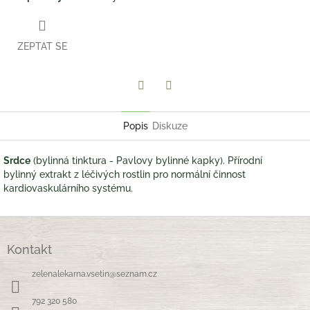
ZEPTAT SE
Twitter
Facebook
Popis
Diskuze
Srdce
(bylinná tinktura - Pavlovy bylinné kapky). Přírodní
bylinný extrakt z léčivých rostlin pro normální činnost
kardiovaskulárního systému.
Z
á
Kontakt
p
a
zelenalekarna.vsetin
@
seznam.cz
t
í
792 320 580