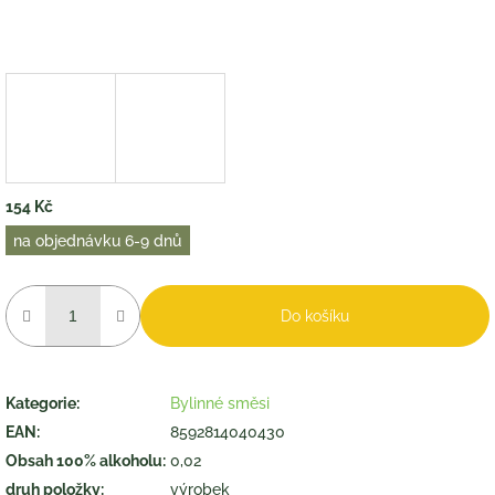
154 Kč
Měrná
na objednávku 6-9 dnů
cena:
Do košíku
Kategorie
:
Bylinné směsi
EAN
:
8592814040430
Obsah 100% alkoholu
:
0,02
druh položky
:
výrobek