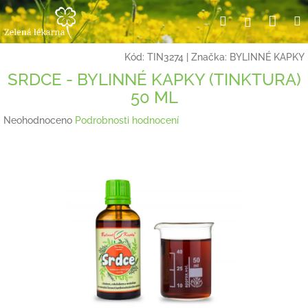
Přejít
Nák
Hledat
Přihlášení
na
obsah
koší
Kód:
TIN3274
|
Značka:
BYLINNÉ KAPKY
SRDCE - BYLINNÉ KAPKY (TINKTURA)
50 ML
Průměrné
Neohodnoceno
Podrobnosti hodnocení
hodnocení
produktu
je
0,0
z
5
hvězdiček.