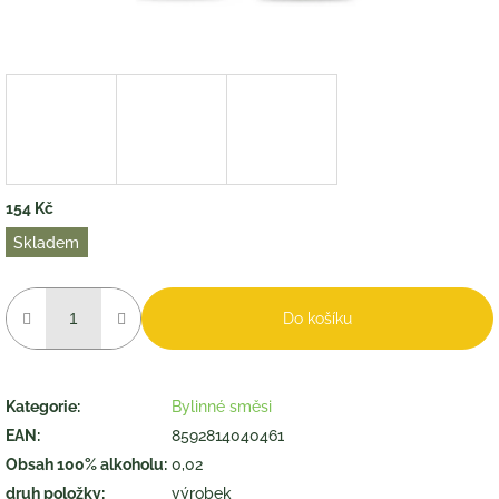
154 Kč
Měrná
Skladem
cena:
Do košíku
Kategorie
:
Bylinné směsi
EAN
:
8592814040461
Obsah 100% alkoholu
:
0,02
druh položky
:
výrobek