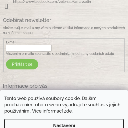
https://www.facebook.com/zelenalekarnavsetin
Odebírat newsletter
Vložte svůj e-mail a my vám budeme zasílat informace o nových produktech
na našem e-shopu.
E-mail
Vložením e-mailu souhlasíte s
podmínkami ochrany osobních údajů
Přihlásit se
Informace pro vás
Jak nakupovat
Tento web používá soubory cookie. Dalším
Obchodní podmínky
procházením tohoto webu vyjadřujete souhlas s jejich
Podmínky ochrany osobních údajů
používáním.. Více informací
zde
.
Kontakty
Nastavení
Otevírací doba prodejny: pondělí - pátek - 8.30 -17.00 , sobota 9.00-11 .00