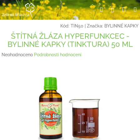
Přejít
Nák
Hledat
Přihlášení
na
obsah
koší
Kód:
TIN50
|
Značka:
BYLINNÉ KAPKY
ŠTÍTNÁ ŽLÁZA HYPERFUNKCEC -
BYLINNÉ KAPKY (TINKTURA) 50 ML
Průměrné
Neohodnoceno
Podrobnosti hodnocení
hodnocení
produktu
je
0,0
z
5
hvězdiček.