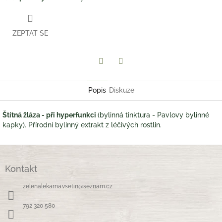
ZEPTAT SE
Twitter
Facebook
Popis
Diskuze
Štítná žláza - při hyperfunkci
(bylinná tinktura - Pavlovy bylinné
kapky). Přírodní bylinný extrakt z léčivých rostlin.
Z
á
Kontakt
p
a
zelenalekarna.vsetin
@
seznam.cz
t
í
792 320 580